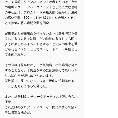
そこで扇町エリアマネジメントが考えたのは、今年
の扇町アウトドアパークイベントとして広大な扇町
の中心広場、プロムナードを最大限に生かし、屋外
の広い空間（300ｍにわたる路上）を会場とするこ
とで換気の悪い密閉空間を回避。
密集場所と密接場面を作らないように開催時間を長
くし、参加人数を制限、どの時間に参加しても同じ
ように楽しめるイベントとすることで人の集中を避
けられるイベントとしてストリートアートを軸とし
て企画された。
その企画は見事成功し、密集箇所、密集場面が発生
することなく、子供達を中心に家族揃って思いっき
りお絵かきが楽しめたと思います。
家族揃って夢中になって描き、沢山の笑顔溢れるシ
ーンがあちらこちらで見えた。
また、総勢32名のチョークアーティスト達の作品も
圧巻。
これだけのプロアーティストが一同に集まって描く
事は貴重な機会だ。