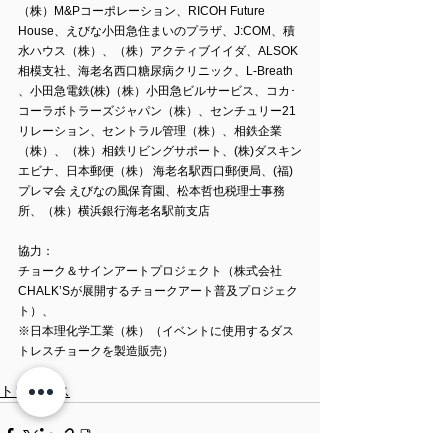
（株）M&Pコーポレーション、RICOH Future 
House、えびな小田急住まいのプラザ、J:COM、積
水ハウス（株）、（株）アクティブイイダ、ALSOK 
相模支社、海老名西口糖尿病クリニック、L-Breath 
、小田急電鉄(株)（株）小田急ビルサービス、コカ･
コーラボトラーズジャパン（株）、センチュリー21
リレーション、セントラル管理（株）、相鉄企業
（株）、（株）相鉄リビングサポート、(株)ダスキン
エビナ、日本郵便（株） 海老名駅西口郵便局、(福)
プレマ会 えびなの風保育園、松本哲也税理士事務
所、（株）横浜銀行海老名駅前支店
協力：
チョーク＆サインアートプロジェクト（株式会社
CHALK’Sが展開するチョークアート普及プロジェク
ト）、
※日本理化学工業（株）（イベントに使用するダス
トレスチョークを製造販売）
トピックス