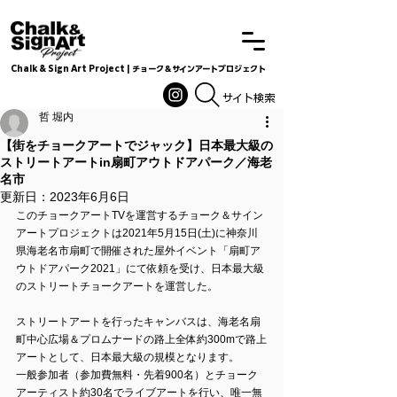
Chalk & Sign Art Project | チョーク＆サインアートプロジェクト
Chalkandsignart
​​​サイト検索
哲 堀内
【街をチョークアートでジャック】日本最大級の
ストリートアートin扇町アウトドアパーク／海老
名市
更新日：
2023年6月6日
このチョークアートTVを運営するチョーク＆サイン
アートプロジェクトは2021年5月15日(土)に神奈川
県海老名市扇町で開催された屋外イベント「扇町ア
ウトドアパーク2021」にて依頼を受け、日本最大級
のストリートチョークアートを運営した。
ストリートアートを行ったキャンバスは、海老名扇
町中心広場＆プロムナードの路上全体約300mで路上
アートとして、日本最大級の規模となります。
一般参加者（参加費無料・先着900名）とチョーク
アーティスト約30名でライブアートを行い、唯一無