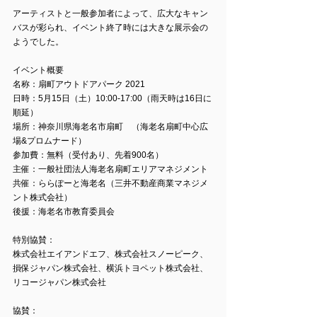
アーティストと一般参加者によって、広大なキャン
バスが彩られ、イベント終了時には大きな展示会の
ようでした。
イベント概要
名称：扇町アウトドアパーク 2021
日時：5月15日（土）10:00-17:00（雨天時は16日に
順延）
場所：神奈川県海老名市扇町　（海老名扇町中心広
場&プロムナード）
参加費：無料（受付あり、先着900名）
主催：一般社団法人海老名扇町エリアマネジメント
共催：ららぽーと海老名（三井不動産商業マネジメ
ント株式会社）
後援：海老名市教育委員会
特別協賛：
株式会社エイアンドエフ、株式会社スノーピーク、
損保ジャパン株式会社、横浜トヨペット株式会社、
リコージャパン株式会社
協賛：