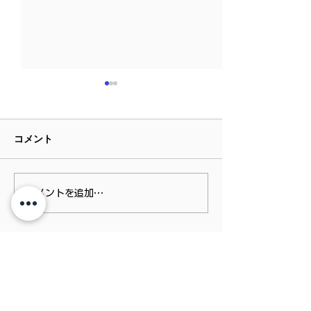
コメント
YORKPARK/ C
コメントを追加…
CHALK'S PARK in 豊山
PARK/ チョー
町夏祭り/ アウトドアチョ
ーク/ チョークア
ークパーク/ 参加型巨大チ
ダンボールトレイ
ョークアート/ チョークア
クショップ/ 福
ート号®/ 愛知県豊山町/
株式会社CHALK'Sは、かながわ SDGs パート
市/ ＃福島県 ＃ファミリ
＃愛知県 ＃ファミリーイ
ナー」に登録企業です。
ーイベント #ア
ベント #アートイベント
ント