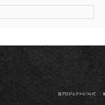
◇イベント告知 / ◇YORK
◇イベント告知
PARK / ヨークパーク/ チョー
ォーク東松山 
クアート号 / ダンボールチョ
クアート / 埼
ークアート / 福島県郡山市/ #
埼玉県 #フ
福島県 #ファミリーイベント
＃アートイベ
＃アートイベント
当プロジェクトについて