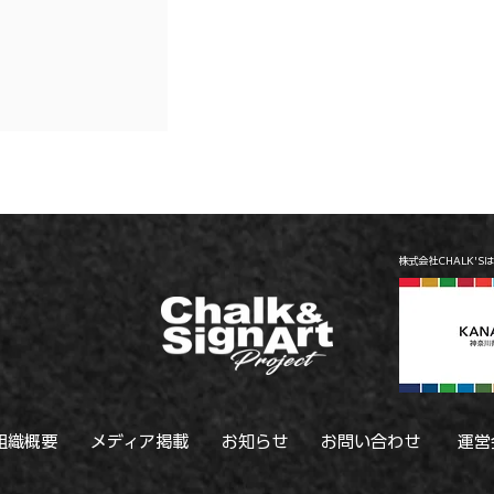
 / ◇ピオニウ
/ ガラスチョー
玉県東松山市/ #
ァミリーイベント
ント
株式会社CHALK'S
組織概要
メディア掲載
お知らせ
お問い合わせ
運営