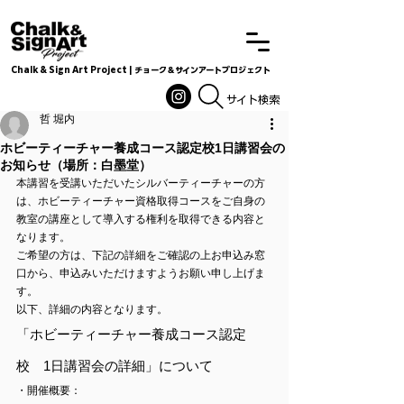
Chalk & Sign Art Project | チョーク＆サインアートプロジェクト
Chalkandsignart
​​​サイト検索
哲 堀内
ホビーティーチャー養成コース認定校1日講習会の
お知らせ（場所：白墨堂）
本講習を受講いただいたシルバーティーチャーの方
は、ホビーティーチャー資格取得コースをご自身の
教室の講座として導入する権利を取得できる内容と
なります。
ご希望の方は、下記の詳細をご確認の上お申込み窓
口から、申込みいただけますようお願い申し上げま
す。
以下、詳細の内容となります。
「ホビーティーチャー養成コース認定
校　1日講習会の詳細」について
・開催概要：