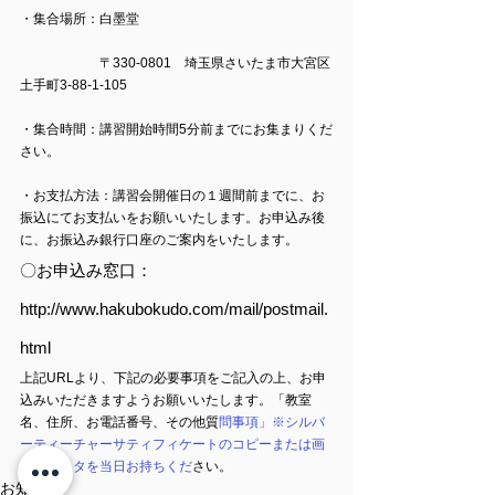
・集合場所：白墨堂　
　　　　　　〒330-0801　埼玉県さいたま市大宮区
土手町3-88-1-105
・集合時間：講習開始時間5分前までにお集まりくだ
さい。
・お支払方法：講習会開催日の１週間前までに、お
振込にてお支払いをお願いいたします。お申込み後
に、お振込み銀行口座のご案内をいたします。
〇お申込み窓口：
http://www.hakubokudo.com/mail/postmail.
html
上記URLより、下記の必要事項をご記入の上、お申
込みいただきますようお願いいたします。「教室
名、住所、お電話番号、その他質
問事項」※シルバ
ーティーチャーサティフィケートのコピーまたは画
像のデータを当日お持ちくだ
さい。
お知らせ