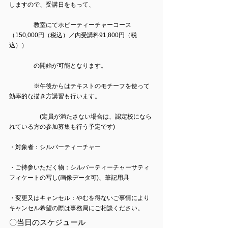
しますので、受講日をもって、
　　　　教室にてホビーティーチャーコース 
（150,000円（税込）／内受講料91,800円（税
込））
　　　　の開始が可能となります。
　　　　※午後からはテキストのモチーフを使って
効率的な描き方講習も行います。
　　　　　(定員が満たさない場合は、認定校になら
れている方の参加募集も行う予定です)
・対象者：シルバーティーチャー
・ご持参いただく物：シルバーティーチャーサティ
フィケートの写し(画像データ可)、筆記用具
・変更又はキャンセル：やむを得ないご事情により
キャンセル希望の際は事務局にご相談ください。
〇当日のスケジュール