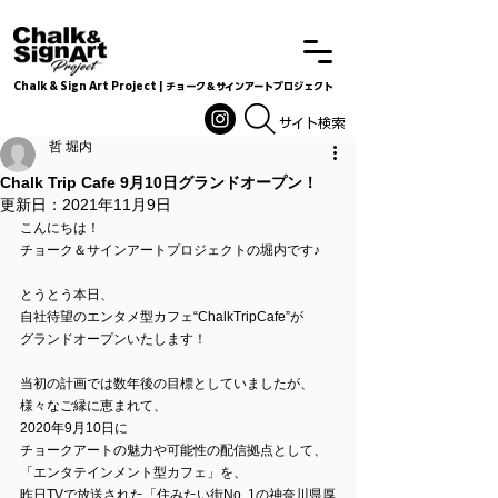
Chalk & Sign Art Project | チョーク＆サインアートプロジェクト
Chalkandsignart
​​​サイト検索
哲 堀内
Chalk Trip Cafe 9月10日グランドオープン！
更新日：
2021年11月9日
こんにちは！
チョーク＆サインアートプロジェクトの堀内です♪
とうとう本日、
自社待望のエンタメ型カフェ“ChalkTripCafe”が
グランドオープンいたします！
当初の計画では数年後の目標としていましたが、
様々なご縁に恵まれて、
2020年9月10日に
チョークアートの魅力や可能性の配信拠点として、
「エンタテインメント型カフェ」を、
昨日TVで放送された「住みたい街No. 1の神奈川県厚