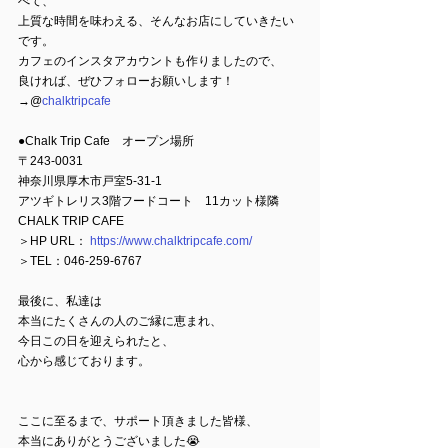
べて、
上質な時間を味わえる、そんなお店にしていきたい
です。
カフェのインスタアカウントも作りましたので、
良ければ、ぜひフォローお願いします！
→@
chalktripcafe
●Chalk Trip Cafe　オープン場所
〒243-0031
神奈川県厚木市戸室5-31-1
アツギトレリス3階フードコート　11カット様隣　
CHALK TRIP CAFE
＞HP URL： 
https://www.chalktripcafe.com/
＞TEL：046-259-6767
最後に、私達は
本当にたくさんの人のご縁に恵まれ、
今日この日を迎えられたと、
心から感じております。
ここに至るまで、サポート頂きました皆様、
本当にありがとうございました😭