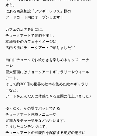
木市」
にある商業施設「アツギトレリス」様の
フードコート内にオープンします！
カフェの店内各所には、
チョークアートで装飾を施し、
本場海外のカフェをイメージに、
店内各所にチョークアートで彩りました^ ^
自由にチョークでお絵かきを楽しめるキッズコーナ
ーや
巨大壁面にはチョークアートギャラリーやウォール
アート、
そして約300冊の世界の絵本を集めた絵本ギャラリ
ーなど、
アートをふんだんに体感できる空間に仕上げました♪
ゆくゆく、その場でパッとできる
チョークアート体験メニューや
定期カルチャー講座なども行います。
こうしたコンテンツにて、
チョークアートの可能性を配信する絶好の場所に