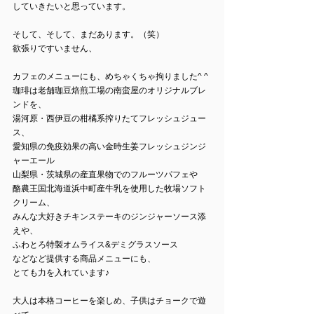
していきたいと思っています。
そして、そして、まだあります。（笑）
欲張りですいません、
カフェのメニューにも、めちゃくちゃ拘りました^ ^
珈琲は老舗珈豆焙煎工場の南蛮屋のオリジナルブレ
ンドを、
湯河原・西伊豆の柑橘系搾りたてフレッシュジュー
ス、
愛知県の免疫効果の高い金時生姜フレッシュジンジ
ャーエール
山梨県・茨城県の産直果物でのフルーツパフェや
酪農王国北海道浜中町産牛乳を使用した牧場ソフト
クリーム、
みんな大好きチキンステーキのジンジャーソース添
えや、
ふわとろ特製オムライス&デミグラスソース
などなど提供する商品メニューにも、
とても力を入れています♪
大人は本格コーヒーを楽しめ、子供はチョークで遊