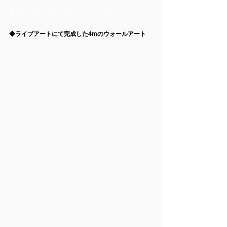
横浜　アート　チョーク　ファミリーイベント
◆ライブアートにて完成した4mのウォールアート