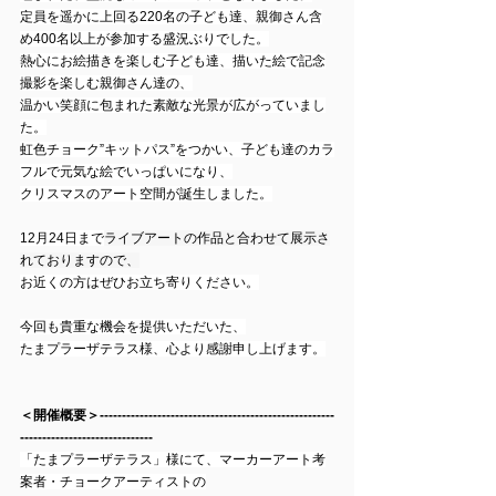
定員を遥かに上回る220名の子ども達、親御さん含
め400名以上が参加する盛況ぶりでした。
熱心にお絵描きを楽しむ子ども達、描いた絵で記念
撮影を楽しむ親御さん達の、
温かい笑顔に包まれた素敵な光景が広がっていまし
た。
虹色チョーク”キットパス”をつかい、子ども達のカラ
フルで元気な絵でいっぱいになり、
クリスマスのアート空間が誕生しました。
12月24日まで
ライブアートの作品と合わせて展示さ
れておりますので、
お近くの方はぜひお立ち寄りください。
今回も貴重な機会を提供いただいた、
たまプラーザテラス様、心より感謝申し上げます。
＜開催概要＞-----------------------------------------------------
------------------------------
「たまプラーザテラス」様にて、マーカーアート考
案者・チョークアーティストの