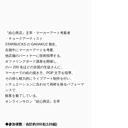
『絵心商店』主宰・マーカーアート考案者
・チョークアーティスト
STARBUCKS の GAHAKU2 期生。
在籍中にマーカーアートを考案、
他店舗のパートナーに技術指導する。
オファリングボード講座を開催し、
のべ 200 名ほどの全国の生徒さんに、
マーカーでの絵の描き方、POP 文字を指導。
その傍ら精力的にライブアート制作を行い、
シチュエーションに合わせて画材を操るパフォーマ
ンスで、
観客を魅了している。
オンラインサロン『絵心商店』主宰
◆参加者数・合計約300名(120組)