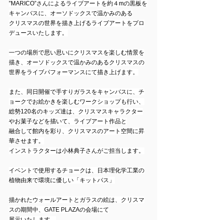
”MARICO”さんによるライブアートを約４mの黒板を
キャンバスに、オーソドックスで温かみのある
クリスマスの世界を描き上げるライブアートをプロ
デュースいたします。
一つの場所で思い思いにクリスマスを楽しむ情景を
描き、オーソドックスで温かみのあるクリスマスの
世界をライブパフォーマンスにて描き上げます。
また、同日開催で手すりガラスをキャンバスに、チ
ョークでお絵かきを楽しむワークショップも行い、
総勢120名のキッズ達は、クリスマスキャラクター
やお菓子などを描いて、ライブアート作品と
融合して館内を彩り、クリスマスのアート空間に昇
華させます。
インストラクターは小林典子さんがご担当します。
イベントで使用するチョークは、日本理化学工業の
植物由来で環境に優しい「キットパス」
描かれたウォールアートとガラスの絵は、クリスマ
スの期間中、GATE PLAZAの会場にて
展示いたします。