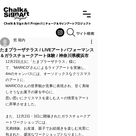
Chalk & Sign Art Project | チョーク＆サインアートプロジェクト
Chalkandsignart
​​​サイト検索
哲 堀内
たまプラーザテラス / LIVEアートパフォーマンス
＆ガラスチョークアート体験 / 神奈川県横浜市
12月2日(土)に「たまプラーザテラス」様に
て、”MARICO”さんによるライブアートを実施し、
4mのキャンバスには、オーソドックスなクリスマス
のアートに、
MARICOさんの世界観が見事に表現され、甘く美味
しそうなお菓子の家を中心に、
思い思いにクリスマスを楽しむ人々の情景をアート
に昇華させました。
また、12月2日・3日に開催されたガラスチョークア
ートワークショップには、
兄弟姉妹、お友達、親子でお絵描きを楽しむ光景に
包まれた、盛況なワークショップとなりました。