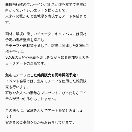
曲技飛行隊のブルーインパルスが煙を立てて星空に
向かっていくシルエットを描くことで、
未来への繋がりと宮城県を表現するアートを描きま
す。
画材に環境に優しいチョーク、キャンバスには廃材
予定の黒板壁紙を採用し、
モチーフや画材等を通して、環境に関連したSDGs目
標を中心に、
SDGsの目的や意義を楽しみながら知る参加型巨大チ
ョークアートの企画です。
魚をモチーフにした雑貨販売も同時開催予定！
イベント会場では、魚をモチーフを使用した雑貨販
売も行います。
家族や友人への素敵なプレゼントにぴったりなアイ
テムが見つかるかもしれません。
この機会に、家族みんなでアートを楽しみましょ
う！
皆さまのご参加を心からお待ちしています。