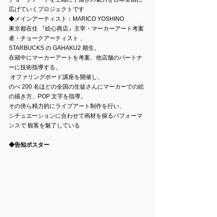
広げていくプロジェクトです
◆メインアーティスト：MARICO YOSHINO 
東京都在住 『絵心商店』主宰・マーカーアート考案
者・チョークアーティスト 、
STARBUCKS の GAHAKU2 期生。 
在籍中にマーカーアートを考案、他店舗のパートナ
ーに技術指導する。
 オファリングボード講座を開催し、 
のべ 200 名ほどの全国の生徒さんにマーカーでの絵
の描き方、POP 文字を指導。 
その傍ら精力的にライブアート制作を行い、 
シチュエーションに合わせて画材を操るパフォーマ
ンスで 観客を魅了している 
◆告知ポスター