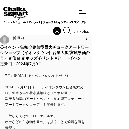
Chalk & Sign Art Project | チョーク＆サインアートプロジェクト
Chalkandsignart
​​​サイト検索
哲 堀内
◇イベント告知◇参加型巨大チョークアートワー
クショップ（イオンタウン仙台泉大沢/宮城県仙台
市）＃仙台 ＃キッズイベント #アートイベント
更新日：
2024年7月9日
7月に開催されるイベントのお知らせです。
2024年７月14日（日）、イオンタウン仙台泉
大沢
様、仙台うみの杜水族館様とコラボ企画で
親子参加型のアートイベント「参加型巨大チョーク
アートワークショップ」を開催します。
三陸ならではのイロワケイルカ、
ホヤなどの生き物や
天の川を描くことで綺麗な海を
表現し、 