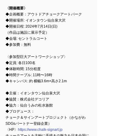
〈開催概要〉
◆企画概要：アウトドアチョークアートパーク 
◆開催場所: イオンタウン仙台泉大沢
◆開催日程: 2024年7月14日(日)
（作品は施設に展示予定）
◆会場: セントラルコート
◆参加費：無料
〈参加型巨大アートワークショップ〉
◆定員: 各日100名
◆体験時間: 15分程度
◆時間テーブル: 11時〜16時
◆キャンバス: 約 横幅3.6m×高さ2.1m
◆主催：イオンタウン仙台泉大沢
◆協賛：株式会社デコリア
◆協力：仙台うみの杜水族館
◆プロデュース：
チョーク＆サインアートプロジェクト（かながわ
SDGsパートナー登録企業）
〈HP〉
https://www.chalk-signart.jp
チョークアートを主軸に手描きの魅力を日本全国に