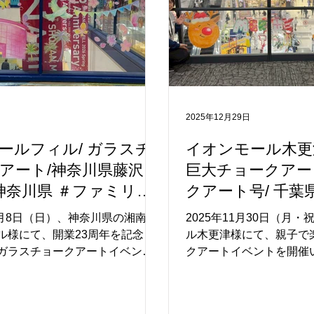
2025年12月29日
ールフィル/ ガラスチ
イオンモール木更津
アート/神奈川県藤沢
巨大チョークアート
＃神奈川県 ＃ファミリー
クアート号/ 千葉
ト #アートイベント
＃千葉県 ＃ファ
年3月8日（日）、神奈川県の湘南モ
2025年11月30日（月
ト #アートイベン
ル様にて、開業23周年を記念し
ル木更津様にて、親子で
ガラスチョークアートイベント
クアートイベントを開催
たしました。 本イベントでは、
当日は、4F吹き抜けに
吹き抜けエリアのガラス面（計
ス面を特別なキャンバス
）をキャンバスとして、ご来館の皆
スマス × 木更津」をテ