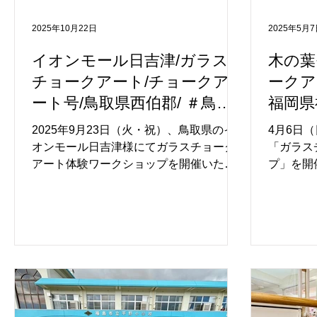
たたかなアート体験の場となりました。
きりと確
完成した作品は12月25日まで展示され、
も足を止
2025年10月22日
2025年5月
参加者の皆さまの描いたアートが館内を
の方に作
彩るフォトスポットとして、多くの来場
なりまし
イオンモール日吉津/ガラス
木の葉
者の方にお楽しみいただいております。
しながら
チョークアート/チョークア
ークア
自分の作品が施設空間の一部となる体験
なハロウ
ート号/鳥取県西伯郡/ ＃鳥取
福岡県
は、お買い物やお出かけの思い出として
た。 ご
県 ＃ファミリーイベント #ア
＃ファ
も心に残るものになったのではないかと
がとうござ
2025年9月23日（火・祝）、鳥取県のイ
4月6日
思います。...
ートイベント
トイベ
オンモール日吉津様にてガラスチョーク
「ガラス
アート体験ワークショップを開催いたし
プ」を開
ました。今回、鳥取県での開催は初めて
で一緒に
となりました。 【イオンモール日吉津】
られ、温
開業17周年を記念し、施設の大きなガラ
りました
ス面をキャンバスに見立て、来館された
葉モール
お客様に自由にお絵かきをお楽しみいた
ベントと
だきました。当日は、予定を上回る約70
きました
組・計285名の方々にご参加いただきまし
き抜けに
た。 今回のテーマは「ハロウィン × 秋の
そこに、
収穫祭」。 アーティスト・つるりさんの
フルなチ