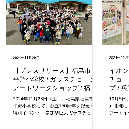
ワークショップが始まると、直前までに
びのびと
ぎやかだったお子さまたちも一転して真
テーマは
剣な表情になり、熱心に説明を聞く姿が
ゃん」や
印象的でした。「では実際にガラスに描
節感あふ
いてみましょう」と呼びかけると、待ち
ステルカ
きれない様子でお絵かきエリアへ駆けて
景色が広
いくお子さまの姿も見られました。 お子
な表情で
さまはもちろん、大人の方々も夢中でチ
自然と笑
2024年11月29日
2024年10月
ョークを走らせ、親子でガラスアートを
印象的で
楽しむ様子が多く見られました。1組あた
いっぱい
【プレスリリース】福島市立
イオン
り約20分という限られた時間の中で、大
とときで
平野小学校 / ガラスチョーク
チョー
きなカボチャやおばけ、秋の味覚など、
ま、本当
アートワークショップ / 福島
プ / 
季節を感じる個性豊かな作品がガラス一
た、この
県福島市 / ＃福島県 ＃キッズ
＃キッ
面に並びました。...
だいた木
2024年11月23日（土）、福島県福島市立
10月5
申し上げ
イベント #アートイベント
ベント
平野小学校にて、創立150周年を記念する
戸北様に
特別イベント「参加型巨大ガラスチョー
アートイ
クアート」が開催され、約300名の生徒た
ぱい彩ら
ちが集まり、地域の魅力を表現した10m
回のガラ