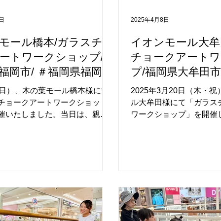
認することができ、制作終了後
め、車にアートを施すと
めてご覧になる方が多く、多く
に、お子様たちは夢中に
7日
2025年4月8日
品を楽しんでいただける展示と
いらっしゃいました。ま
た。 家族やご友人と一緒に参加
チョークアート会場とあ
モール橋本/ガラスチョ
イオンモール大牟
完成させた、この日限りの特別
巡りながら体験される方
ートワークショップ/
チョークアートワ
ィンアートイベントとなりまし
回遊が生まれておりまし
福岡市/ ＃福岡県福岡市
プ/福岡県大牟田市
参加いただいた皆さま、誠にあり
貴重な機会をいただきま
ミリーイベント #アー
大牟田市 ＃ファ
いました。...
津様、そしてご参加くだ
（日）、木の葉モール橋本様にて
2025年3月20日（木・
ント
ト #アートイベン
チョークアートワークショッ
ル大牟田様にて「ガラス
催いたしました。当日は、親子
ワークショップ」を開催
楽しむ姿が会場のあちこちに見
さんのご家族の方々にご
かな雰囲気に包まれた一日とな
大盛況のうちに無事終了
。 今年14周年を迎えられた木の
当日は、約302名（93
の記念を彩る、特別なアートイ
参加いただき、開始前か
して、多くの方にご参加いただ
列ができるほどの賑わい
。 会場となったのは、2階の吹
ガラス面100枚にわたり
面した100枚の大きなガラス面。
が自由な発想で描いたア
たくさんのお子さまたちがカラ
れぞれの「未来×大牟田
ョークを手に、自由な発想での
った、素晴らしいものと