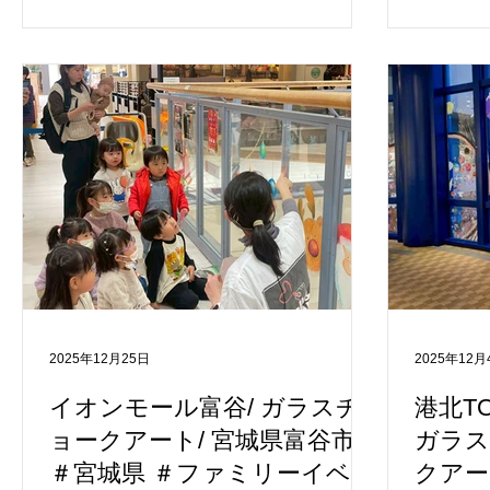
絵かきを通じて、来場者の皆さまに非日
さまに自
常的なアート体験を提供するとともに、
だく参加
館内空間の新たな魅力づくりを目的とし
今回のテー
て実施いたしました。 当日は、プロのチ
ールフィ
ョークアーティスト・ふくみつともこさ
しいモチ
んによるレクチャーのもと、初めてのお
取り入れ
子さまでも安心してご参加いただける環
体を一体
境を整え、描き方のポイントを丁寧にご
出しまし
案内しながら制作を進めていきました。
ストの狩
テーマは「好きな動物」とし、それぞれ
の時間も
が思い思いの動物を描くことで、個性あ
表情で話
ふれる作品がガラス面いっぱいに広がっ
イントを
ていきました。 会場では計46面のガラス
れぞれが
を使用し、参加者ごとにスペースを設け
み、会場
2025年12月25日
2025年12月
ながら制作を行い、時間の経過とともに
しさあふ
作品が増えていくことで、吹き抜け空間
多くのお
イオンモール富谷/ ガラスチ
港北TO
全体が彩られていく様子が印象的でし
参加いた
ョークアート/ 宮城県富谷市/
ガラス
た。参加者同士が作品を見合いながら楽
作品が重
＃宮城県 ＃ファミリーイベン
クアー
しむ姿や、ご家族で写真撮影をされる様
色とりど