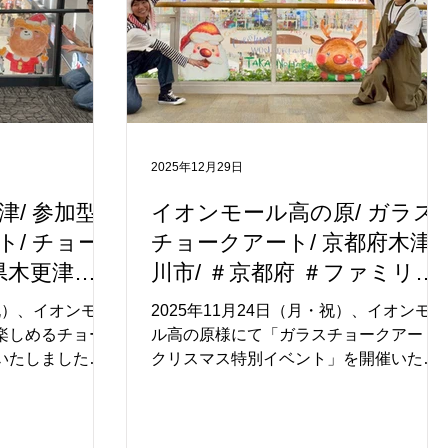
2025年12月29日
/ 参加型
イオンモール高の原/ ガラス
/ チョー
チョークアート/ 京都府木津
県木更津市/
川市/ ＃京都府 ＃ファミリー
ミリーイベン
イベント #アートイベント
・祝）、イオンモー
2025年11月24日（月・祝）、イオンモー
ト
楽しめるチョー
ル高の原様にて「ガラスチョークアート
いたしました。
クリスマス特別イベント」を開催いたし
面した大きなガラ
ました。 4F吹き抜けの大きなガラス面
として、「クリ
が、この日だけの“クリスマスのキャンバ
ーマに、地域なら
ス”となり、京都と奈良が出会う県境とい