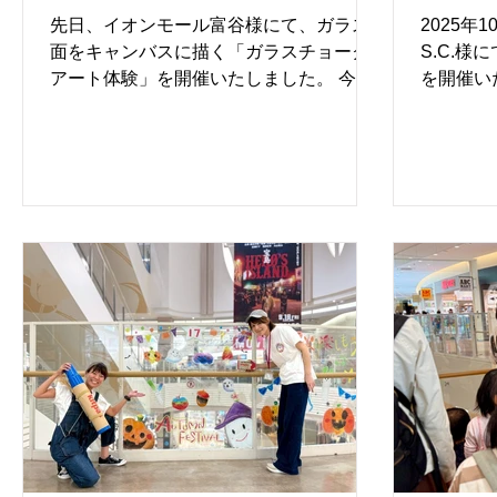
ト #アートイベント
神奈川
子も多く見られ、館内ににぎわいと一体
段は触れ
先日、イオンモール富谷様にて、ガラス
2025年
感が生まれる機
ト #
面をキャンバスに描く「ガラスチョーク
S.C.
アート体験」を開催いたしました。 今回
を開催い
のテーマは「クリスマス」。サンタクロ
からもご
ースや雪だるま、クリスマスツリーな
キャンバ
ど、季節ならではのモチーフを、チョー
た参加型
クアートならではのやさしい色と手描き
た。 1
の線で自由に表現していただきました。
イブアー
体験の前には、アーティストによる描き
る作品が
方レクチャーを実施。初めてチョークに
窓ガラス
触れるお子さまや、小さなお子さまにも
ポートの
安心してご参加いただけるようサポート
アート文
を行い、「ガラスにお絵描きできる特別
キャラク
感」そのものを楽しんでいただける時間
つの大き
となりました。制作中は「どんな絵を描
た。 一
こうかな」「ここに雪を足したい」とい
でモザイ
った会話が自然と生まれ、ご家族やご友
ぱいに広
人同士で作品を見せ合いながら進む、あ
ました。