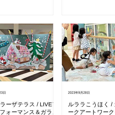
5名(計90組)の方々にご参加いた
た。 今回、約210名(計7
た。 ご参加された皆さん、あり
加いただきました。 ご
ざいました。 参加者のみなさん
ん、ありがとうございま
ークアート講師の石川奈美さん
みなさんは、講師の水野
ークの使い方や描き方を学び、
って、 ガラスをキャン
モール神戸北の18周年、神戸の
アートを描きました。 
ハロウィン🎃』をテーマに、 ハ
重な機会をいただいたイ
の絵を自由に描きました。 今
市北様、心より感謝申し
なご機会をいただいたイオンモ
がとうございました。 完
北様、心より感謝申し上げま
日まで展示していますの
りがとうございました。 完成した
らしてください。 ◆概要
ョークアートは10月27日まで展
ークアートワークショップ】
ので、ぜひ見にいらしてくださ
年9月14日（土） ◆会場
---------------------------------
日市北(2F吹き抜け) ◆主
-------------------------------------- ◆開
四日市北 ◆メイン講師：
23日
2023年9月28日
024年10月5日（土） ◆会場: イオ
（拠点：愛知県） ◆プロ
戸北(3Fさつきブリッジ)..
ク＆サインアートプロジ
ラーザテラス / LIVEア
ルララこうほく /
がわSDGsパートナー
フォーマンス＆ガラス
ークアートワーク
〈HP〉https://www.chalk-s