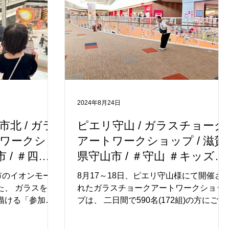
で絵を描き、完
は、『参加型巨大チョークアートワーク
た保護者の皆さ
ショップ』を開催しました。 施設の 26
でした。親子で
年をお祝いし、お客様への感謝の気持ち
多く見られ、会
を込めて、アーティストのつるりさん
に包まれていま
が、 春の訪れを感じる動物や鳥たちを描
ストによる丁寧な
き、その周りを 120名 の参加者の皆さん
だき、初めてチ
が色付けしてくださいました。 また、ワ
にも安心してご
ークショップの隣では 自由に地面にお絵
2024年8月24日
。また、このよ
描きをする『アウトドアチョークアー
いただいたイオ
ト』を開催しました。約300名の方が参
北 / ガラ
ピエリ守山 / ガラスチョーク
く感謝申し上げ
してくださり、地面いっぱいに色とりど
ワークショ
アートワークショップ / 滋賀
したアート作品
りのアートが広がりました。 ふわふわと
 / ＃四日
県守山市 / ＃守山 ＃キッズイ
）まで展示予定で
シャボン玉が浮いていたり、一生懸命お
ト #アート
ベント #アートイベント
は、ぜ
絵描きをしている子供
市のイオンモール
8月17～18日、ピエリ守山様にて開催さ
た、 ガラスをキ
れたガラスチョークアートワークショッ
描ける「参加型
プは、 二日間で590名(172組)の方にご参
イベントは、 定
加いただき、172mの巨大ガラスアートが
トとなりまし
出来上がりました。 チョークアート講師