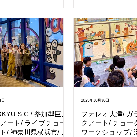
由にチョークで絵を描いていた
ではの魅力を織り交ぜた
型アート企画を実施しました。
験をお届けいたしました
マは、「23周年 × 春 × 湘南モ
ンでは、木更津に古くか
ル」。桜や花、蝶といった春ら
民話」をモチーフに、サ
ーフと、施設の外観イメージを
装いをまとった狸や、ク
たデザインをベースに、会場全
ー、ギフト、冬の季節感
感のある華やかな空間として演
フを、ガラスいっぱいに
た。 当日は、チョークアーティ
ました。地域の物語とク
野あゆみさんによるレクチャー
観が調和した、やさしく
設けられ、子どもたちは真剣な
品となりました。 描き
に耳を傾けながら、描き方のポ
師による事前講習の時間
学んでいました。その後は、そ
チョークアートに触れる
一生懸命にお絵描きに取り組
心してご参加いただける
には集中した空気とともに、楽
めました。親子やご家族
4日
2025年10月30日
れる時間が広がっていました。
がら創作を進める姿や、
子さまやご家族連れの方々にご
背景に記念撮影を楽しま
KYU S.C./ 参加型巨大
フォレオ大津/ 
だき、それぞれの個性あふれる
顔が大変印象的でした。
アート/ ライブチョー
クアート/ チョー
なり合い、ガラス面いっぱいに
クアート号（商標登録 第7
ト/ 神奈川県横浜市/ ＃
ワークショップ/ 
りのアートが広がりました。普
使用したお絵描き体験で