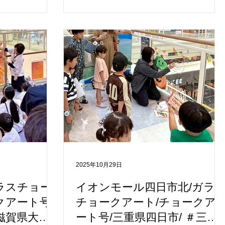
参加型アート体
う土地の特別なロケーションにふさわし
。今回のデザイ
く、ふたつのまちをそっとつなぐアート
ら伝わる「狸の
体験の場となりました。 今回のテーマは
ンタクロースの
「クリスマス × 京都 × 奈良」。雪や冬の
リスマスツリ
季節モチーフを基調にしながら、地域な
を感じるモチー
らではの“まちらしさ”を織り交ぜ、ガラ
描いていただき
という透明な境界に来場者の皆さま一人
リスマスの世界
ひとりの色と発想が重ねられていきまし
温かみのある作
た。 当日はチョークアーティストが描き
始める前には、講
方をやさしくご案内し、はじめてチョー
を設け、初めて
クアートに触れるお子さまから大人の方
お子さまでも安
まで、安心してご参加いただける空間づ
環境づくりに努
くりを心がけました。ガラスに触れなが
同士で相談しな
ら描く体験は、普段とは異なる特別な創
2025年10月29日
完成した作品を
作時間となり、ご家族やご友人同士で
れるご家族の笑
「光と雪が混ざり合う冬の物語」をゆっ
ガラスチョー
イオンモール四日市北/ガラ
 また、「チョー
くりと楽しんでいただく姿が大変印象的
クアート号/
チョークアート/チョークア
1488号）」を
でした。 完成した作品は12月25日まで館
滋賀県大津
ート号/三重県四日市/ ＃三重
は、車体そのも
内に展示され、皆さまの冬のおでかけの