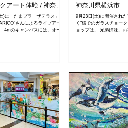
クアート体験 / 神奈川
神奈川県横浜市
市
日(土)に「たまプラーザテラス」様
9月23日(土)に開催され
ARICO”さんによるライブアート
く”様でのガラスチョー
、 4mのキャンバスには、オーソ
ョップは、 兄弟姉妹、
なクリスマスのアートに、
絵描きを楽しむ光景に包
COさんの世界観が見事に表現さ
ークショップとなりまし
美味しそうなお菓子の家を中心
描きを楽しむ子ども達、
い思いにクリスマスを楽しむ人々
撮影を楽しむ親御さん達
アートに昇華させました。 ま
に包まれた素敵な光景が
月2日・3日に開催されたガラスチ
た。 虹色チョーク”キッ
ートワークショップには、 兄弟
い、子ども達のカラフル
友達、親子でお絵描きを楽しむ
ハロウィンのアート空間
まれた、盛況なワークショップ
ました。 今回も貴重な
した。 定員を遥かに上回る220
いた、 ルララこうほく
も達、親御さん含め400名以上が
上げます。 10月31日
盛況ぶりでした。 熱心にお絵描
ますので、 キッズ達の
む子ども達、描いた絵で記念撮
を見に行かれてみてくだ
む親御さん達の、 温かい笑顔に
要＞-------------------------------