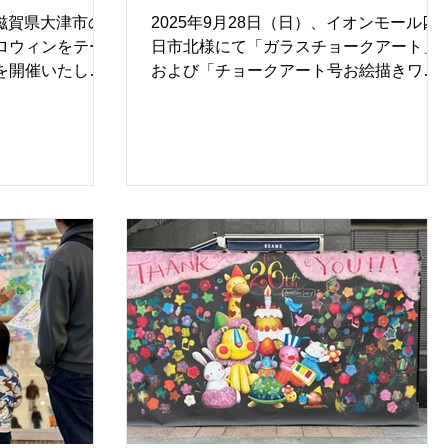
ファミリーイ
県 ＃ファミリーイベント #ア
る非日常の創作
思い出が、そのまま景色と
、滋賀県大津市の
2025年9月28日（日）、イオンモール四
イベント
ートイベント
ロウィンをテー
日市北様にて「ガラスチョークアート」
を開催いたしま
および「チョークアート号お絵描きワー
に描く「チョーク
クショップ」を開催いたしました。 今回
と、車に直接お
のテーマは「ハロウィン × 夜景」。館内
クアート号（商
の大きなガラス面をキャンバスに、講師
の2つの体験をお楽
の水野さとみさんとともに、参加者の皆
当日は開場直後か
さまがハロウィンアートに挑戦されまし
1時間先までご予
た。 小さなお子さまから大人の方まで、
なりました。 講
定員を超える80名以上の方にご参加いた
動されているチ
だき、限られた体験時間の中でも、教わ
ろみ先生。先生
ったグラデーション技法を取り入れなが
を傾けながら、
ら、オリジナルのかぼちゃやおばけな
のモチーフを大
ど、思い思いの作品をガラス面いっぱい
ださいました。
に描いてくださいました。 水野さんが描
会場全体が温か
いたガラスアートには、ハロウィンのモ
ました。 地下で
チーフに加え、四日市の工場夜景も描か
が大変人気を集
れ、「すごい」「きれい」といった感嘆