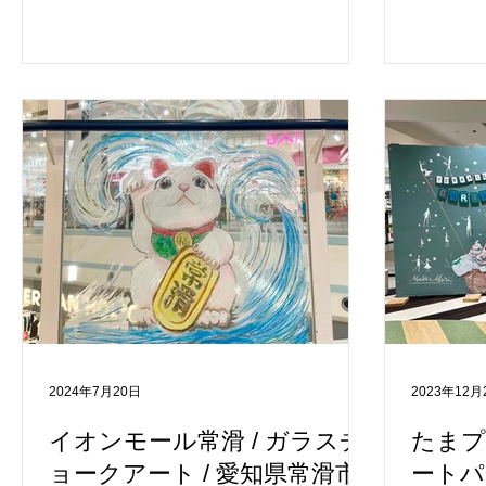
を超える作品が完成する中、イベントは
は、約27
大盛況のうちに幕を閉じました。 150周
だきまし
年記念を祝う特別な企画 本企画は、PTA
がとうご
保護者様からの「生徒達と一緒に創立150
は、チョ
周年を祝いたい」という心温まるリクエ
からチョ
ストから実現したものです。 学校の昇降
『イオン
口にある大きなガラスをキャンバスとし
街並み、
て活用し、メインアーティストの
ロウィン
MARICOさんを中心に、地元特産のフル
回、貴重
ーツを題材にしたカラフルなアートが描
ール神戸
かれました。 生徒たちは桃、梨、ぶど
す。 あ
う、りんご、さくらんぼといった福島が
ガラスチ
誇るフルーツを思い思いに描き、ガラス
示します
全体が地域の自然と文化を表す鮮やかな
い。 ＜開催概要＞
絵で彩られました。さらに、アーティス
------------
2024年7月20日
2023年12月
トがデザインした「150周年記念ロゴ」も
催日: 2
描かれ、校舎に残る記念作品としての価
ンモール神
イオンモール常滑 / ガラスチ
たまプ
値を高めています。 全世代が楽しめる参
ョークアート / 愛知県常滑市
ートパ
加型イベント 本イベントには、平野小学