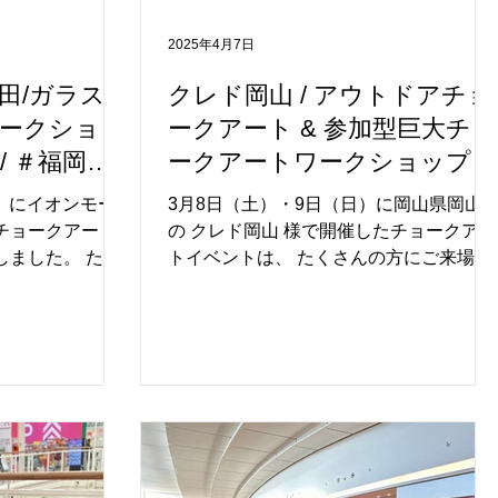
いう特別な体験
の声があがるなど、笑顔にあふれる時間
なって楽しんで
となりました。自分の描いた絵が会場に
2025年4月7日
た、2階のガラス
展示される特別な喜びもあり、参加者の
わせて施設内を
皆さまが誇らしげに作品と写真を撮影す
田/ガラス
クレド岡山 / アウトドアチョ
も多く、自然な
る姿が印象的でした。 また、屋外のレン
ークショッ
ークアート & 参加型巨大チョ
た。 このような
ガ棟には「チョークアート号®（商標登
/ ＃福岡県
ークアートワークショップ &
したフォレオ大
第71488号）」が初登場。水色の車体を
ミリーイベン
ガラスチョークアートワーク
さった皆さ
キャンバスに、自由に絵を描ける“移
祝）にイオンモー
3月8日（土）・9日（日）に岡山県岡山
ト
ショップ/ 岡山県岡山市/ #
チョークアート
の クレド岡山 様で開催したチョークアー
しました。 たく
岡山県#ファミリーイベント
トイベントは、 たくさんの方にご来場い
参加いただき、
ただき、大盛況のうちに終了いたしまし
＃アートイベント
いたしました。
た。 クレド岡山様は大人向けのお店が多
組）の皆さまにご
いため、普段はお子様の来店がそんなに
ら受付には長い
多くないと伺っておりましたので事前に
となりました。
近隣の幼稚園などにチラシを配布し、宣
、参加者の皆さま
伝活動を行って頂いた結果…… 当日はた
ート作品は、そ
くさんのご家族連れが遊びに来てくださ
」への想いが詰ま
いました。 色々なコンテンツがあり、盛
なりました。 お
りだくさんな2日間となりました。 1日目