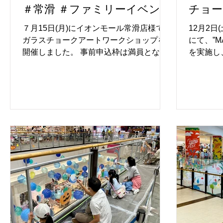
＃常滑 ＃ファミリーイベント
チョー
校の全校生徒のみならず、兄弟姉妹や未
#アートイベント
県横浜
就学児も参加し、家族み
７月15日(月)にイオンモール常滑店様で
12月2
ガラスチョークアートワークショップを
にて、”M
開催しました。 事前申込枠は満員とな
を実施し
り、104組の方に参加いただきました。
ドックス
常滑市のキャラクター「オタフク」 をメ
MARI
インに 日本の昔ながらの夏らしい風鈴や
れ、甘く
ひまわりを描きました。 熱心にお絵描き
に、 思
を楽しむ子ども達、描いた絵で記念撮影
の情景を
を楽しむ親御さん達の、 温かい笑顔に包
た、12
まれた素敵な光景が広がっていました。
ョークア
今回も貴重な機会を提供いただいた、 イ
姉妹、お
オンモール常滑店様、心より感謝申し上
光景に包
げます。 8月25日（日）まで展示されて
となりま
おりますので、 イオンモール常滑店様に
名の子ど
お越しの際はガラスチョークアートをご
参加する
覧ください。 【開催概要】 ◆企画概要：
きを楽し
ガラスチョークアートＷＳ ◆開催場所：
影を楽し