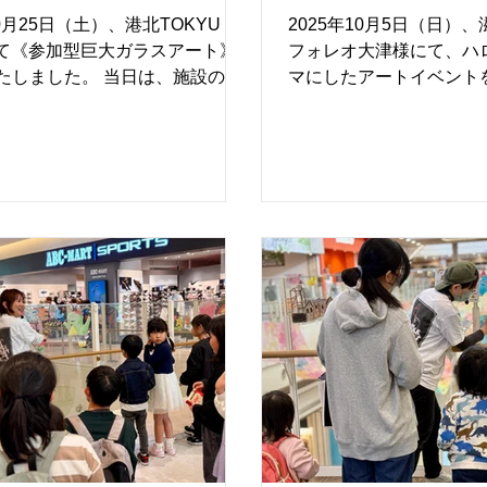
県 ＃ファミリーイベン
市/ ＃滋賀県 ＃
ることのないガラス面に描
のに自由にアートを描け
10月25日（土）、港北TOKYU
2025年10月5日（日）
アートイベント
ベント #アート
様にて《参加型巨大ガラスアート》
フォレオ大津様にて、ハ
たしました。 当日は、施設の外
マにしたアートイベント
覧いただける大きなガラス面を
した。 今回は、ガラス
スに、ハロウィンをテーマとし
アートワークショップ」
アートイベントを実施しまし
絵描きができる「チョー
階では、ハロウィンモチーフのラ
標登録 第71488号）」
トを実施し、会場を彩る迫力あ
しみいただきました。 
完成しました。 また、3〜4階の
ら終日満席となり、常に
では、アーティストチームのサ
約が埋まるほどの盛況と
もと、子どもたちがカラフルな
師は、岐阜県を中心に活
字やハロウィンをイメージした
ョークアーティストのひ
ターを描き進め、皆さまでひと
のアドバイスに真剣に耳
な作品をつくり上げていきまし
お子様たちはハロウィン
人ひとりの絵が重なり合い、まる
きく丁寧に描き上げてく
クアートのように、ガラスいっ
見守るご家族も笑顔で、
がるハロウィンの世界が完成し
な雰囲気に包まれており
完成した作品は館外からもはっ
は「チョークアート号」