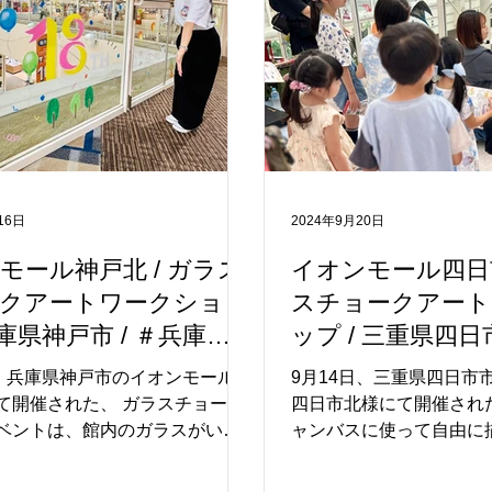
絵を描いてくれました。 今回の
子さまたちは真剣な表情
、施設のキャラクター「葉っち
成した作品をご覧になっ
春のお花をモチーフにした、季
まの笑顔がとても印象的
れるデザイン。ガラス一面がパ
一緒に制作を楽しむ姿も
ラーで彩られ、春らしい優しい
場全体があたたかな空気
がりました。 子どもたちが真剣
した。 プロのアーティ
描く姿や、完成した作品を見て
レクチャーも好評をいた
顔になるご家族の様子がとても
ョークアートに触れる方
16日
2024年9月20日
、会場全体が「春の思い出」で
参加いただけたようです
になったような、あたたかいひ
うな貴重な機会をご提供
モール神戸北 / ガラス
イオンモール四日市
した。 ご参加いただいた皆さ
ンモール大牟田様にも深
クアートワークショッ
スチョークアート
にありがとうございました。 ま
ます。 なお、当日完成
兵庫県神戸市 / ＃兵庫県
ップ / 三重県四日市
ような貴重な機会をご提供いた
は、2025年5月7日（火
ズイベント #アートイ
市 ＃キッズイベン
の葉モール橋本様にも深く感謝
す。 お近くにお越しの際
日、兵庫県神戸市のイオンモール神
9月14日、三重県四日市
イベント
て開催された、 ガラスチョーク
四日市北様にて開催され
ベントは、館内のガラスがいっ
ャンバスに使って自由に
れる盛況のイベントでした。 今
ガラスチョークアート」
スチョークアートイベントで
員越えの大盛況のイベン