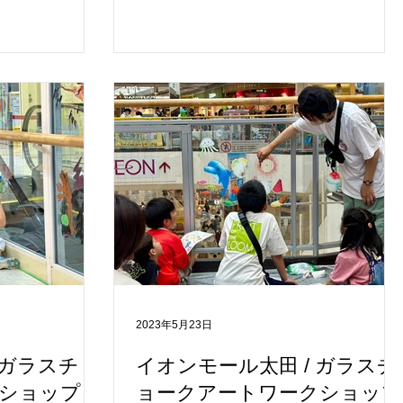
2組)もの方にご参
の石川奈美さんに習いながら、夏の「花
参加された皆さ
火」と琵琶湖の「生物」をテーマに、 夏
した。 参加者の
の涼しげなアートがたくさん描かれまし
さとみさんに習
た。 今回、このような貴重なご機会をい
バスにハロウィン
ただいたピエリ守山様、心より感謝申し
今回このような貴
上げます。 ありがとうございました。 完
オンモール四日
成作品は9月29日まで展示されますので
上げます。 あり
お近くの方はぜひ見にいらしてくださ
成作品は10月31
い。 ＜開催概要＞---------------------------------
で、ぜひ見にい
-------------------------------------------------- 【ガ
◆ 【ガラスチョ
ラスチョークアートワークショップ】 ◆
 ◆日程:2024
日程:8月17日（土）・8月18日（日）※9
: イオンモール四
月29日まで展示 ◆会場: ピエリ守山 ◆定
催: イオンモール
員: 200名 ◆主催: ピエリ守山 ◆メイン講
水野さとみ さん
師：石川 奈美さん 大阪を拠点に活動
2023年5月23日
デュース: チョー
しているアーティストです。 ◆プロデュ
ェクト （かな
ース: チョーク＆サイ
 ガラスチョ
イオンモール太田 / ガラスチ
登録企業）
ショップ /
ョークアートワークショップ
ignart.