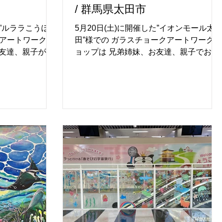
/ 群馬県太田市
た”ルララこうほ
5月20日(土)に開催した”イオンモール太
クアートワークシ
田”様での ガラスチョークアートワークシ
お友達、親子がお
ョップは 兄弟姉妹、お友達、親子でお絵
まれた盛況なワ
描きを楽しむ 光景に包まれた盛況なワー
た。 熱心にお絵
クショップとなりました。 熱心にお絵描
描いた絵で記念
きを楽しむ子ども達 描いた絵で記念撮影
の、 温かい笑顔
を楽しむ親御さん達の 温かい笑顔に包ま
広がっていまし
れた素敵な光景が広がっていました。 ガ
トパス”をつか
ラスには「夏に楽しみたい絵」をテーマ
で元気な絵で、
に描いた 子ども達のカラフルで元気な絵
が見事に誕生し
で 夏を楽しむアート空間が見事に誕生し
機会を提供いただ
ていました。 会期中に笑顔を欠かさず子
様心より感謝申し
ども達を楽しませてくださった ワークシ
まで展示されており
ョップ講師の増田元美さん 本当にありが
ハロウィンアート
とうございました。 また今回も貴重なご
さい。 ＜開催概
機会をいただいた、 イオンモール太田
----------------------
様、心より感謝申し上げます。 6月22日