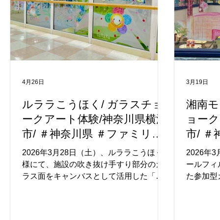
4月26日
3月19日
ルララこうほく/ ガラスチョ
湘南モ
ークアート体験/神奈川県横浜
ョーク
市/ ＃神奈川県 ＃ファミリー
市/ 
イベント #アートイベント
イベン
2026年3月28日（土）、ルララこうほく
2026
様にて、施設の吹き抜け手すり部分のガ
ールフィ
ラス面をキャンバスとして活用した「ガ
た参加型
ラスチョークアート体験」を開催いたし
を開催い
ました。本イベントは、普段はなかなか
館内2階
体験することのできないガラス面へのお
112面