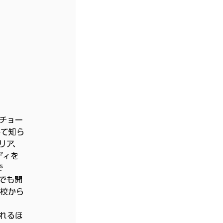
、チョー
として知ら
リア、
ディを
で
でも開
開校から
れるほ