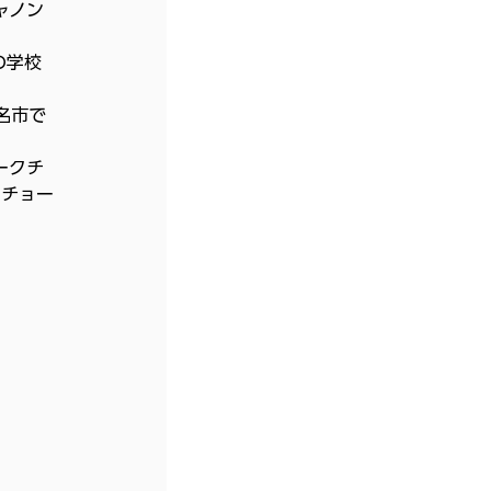
ャノン
の学校
名市で
ークチ
し、チョー