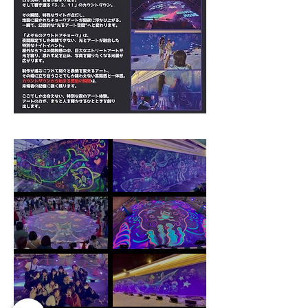
サマーフェスタ IN KORIYAMA ビ
ららぽーと安城/ アウトドアチョーク
ール祭/ CHALK'S PARK/ 参加型巨
パーク/ CHALK JAM/ 参加型巨大
大チョークアート/ ネオンチョークア
チョークアート/ ネオンチョークアー
ート / 福島県郡山市/ ＃福島県 ＃ファ
ト/ダンボールトレイン / ダンボール
ミリーイベント #アートイベント
ハウス/ フェイスペイント/ 愛知県安
城市/ ＃愛知県 ＃ファミリーイベント
サンタウンプラザすずらん館/ アウト
BRANCH横浜南部市場/ アウトドア
#アートイベント
ドアチョークアート/ ネオンチョーク
チョークアート/ ネオンチョークアー
アート/ チョークアート号 /奈良県/
ト/ 神奈川県横浜市/ ＃神奈川県 ＃フ
＃奈良県 ＃ファミリーイベント #ア
ァミリーイベント #アートイベント
ートイベント