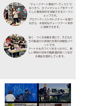
“チョークアート看板アーティスト”に
なりきり、カフェやショップをテーマ
にした看板制作を体験できるワークシ
ョップです。
プロアーティストのレクチャーを受け
ながら、本格的なチョークアート制作
に挑戦できます。
描く・つくる体験を通じて、子どもた
ちの創造力や表現力を育む体験型イベ
ントです。
アートやものづくりをきっかけに、新
しい興味や将来の職業選択肢へつなが
る機会を提供しています。
ららぽーと安城/よぞらのチョークパ
ららぽーと安城/よぞらのチョークパ