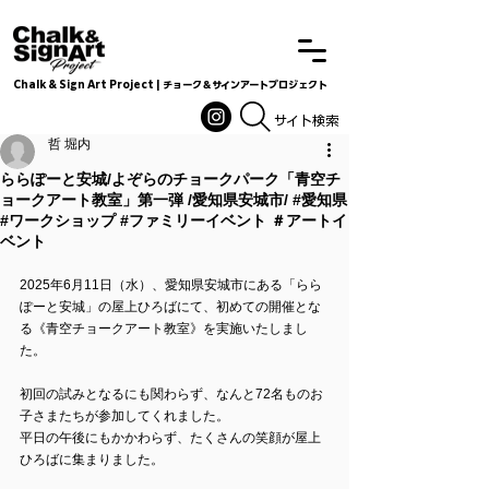
Chalk & Sign Art Project | チョーク＆サインアートプロジェクト
Chalkandsignart
​​​サイト検索
哲 堀内
ららぽーと安城/よぞらのチョークパーク「青空チ
ョークアート教室」第一弾 /愛知県安城市/ #愛知県
#ワークショップ #ファミリーイベント ＃アートイ
ベント
2025年6月11日（水）、愛知県安城市にある「らら
ぽーと安城」の屋上ひろばにて、初めての開催とな
る《青空チョークアート教室》を実施いたしまし
た。
初回の試みとなるにも関わらず、なんと72名ものお
子さまたちが参加してくれました。
平日の午後にもかかわらず、たくさんの笑顔が屋上
ひろばに集まりました。