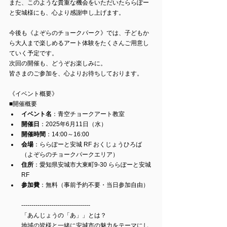
また、このような貴重な機会をいただいた
ららぽー
と安城様にも、心より感謝申し上げます。
今後も《よぞらのチョークパーク》では、子どもか
ら大人まで楽しめるアート体験をたくさんご用意し
ていく予定です。
次回の開催も、どうぞお楽しみに。
皆さまのご参加を、心よりお待ちしております。
《イベント概要》
■開催概要
イベント名
：青空チョークアート教室
開催日
：2025年6月11日（水）
開催時間
：14:00～16:00
会場
：ららぽーと安城 RF おくじょうひろば
（よぞらのチョークパークエリア）
住所
：愛知県安城市大東町9-30 ららぽーと安城 
RF
参加費
：無料（事前予約不要・当日参加自由）
----------------------------------
「あんじょうの「あ」」とは？
地域の皆様と一緒に安城市の魅力をテーマにし