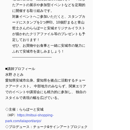
たアートの展示や参加型イベントなどを定期的
に開催する取り組みです。
対象イベントへご参加いただくと、スタンプカ
ードにスタンプを1つ押印。10個貯まると青山
哲士さんのららぽーと安城オリジナルイラスト
が描かれたクリアファイル等のプレゼントも予
定しております！
ぜひ、お買物やお食事と一緒に安城市の魅力に
ふれて安城市を楽しみましょう！
----------------------------------
■講師プロフィール
水野 さとみ
愛知県安城市出身。愛知県を拠点に活動するチョー
クアーティスト。 中部地方のみならず、関東エリア
でのイベントや講習会にも精力的に参加し、 独自の
スタイルで表現の幅を広げている。
◇主催：ららぽーと安城
〈HP〉
https://mitsui-shopping-
park.com/lalaport/anjo/
◇プロデュース：チョーク&サインアートプロジェク