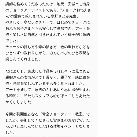
講師を務めてくださったのは、地元・安城市ご出身
のチョークアーティストであり、“チョークおねえさ
ん”の愛称で親しまれている水野さとみ先生。
やさしく丁寧なレクチャーで、はじめてチョークに
触れるお子さまたちも安心して参加でき、アートを
描く楽しさに自然と引き込まれていく様子が印象的
でした。
チョークの持ち方や線の描き方、色の重ね方などを
ひとつずつ教わりながら、みんなのびのびと表現を
楽しんでくれました。
なによりも、完成した作品をうれしそうに見つめる
親御さんの表情がとても温かく、親子で一緒に絵を
描く時間を楽しんでいる姿も多く見られました。
アートを通して、家族のふれあいや思い出が生まれ
る瞬間に、私たちスタッフも心がほっこりとあたた
かくなりました。
今回が初開催となる「青空チョークアート教室」で
したが、参加してくださった皆さまのおかげで、た
っぷりと楽しんでいただける体験イベントとなりま
した。