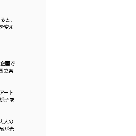
すると、
を変え
携企画で
画立案
アート
様子を
大人の
品が光