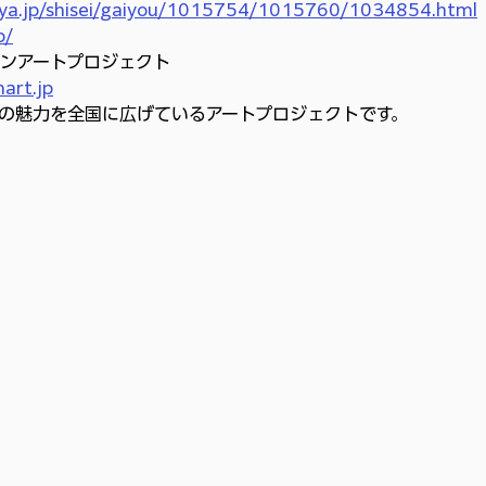
oya.jp/shisei/gaiyou/1015754/1015760/1034854.html
p/
インアートプロジェクト
art.jp
の魅力を全国に広げているアートプロジェクトです。