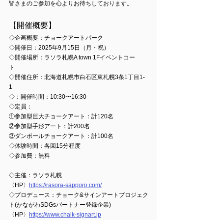
皆さまのご参加を心よりお待ちしております。
【開催概要】
◇企画概要：チョークアートパーク 
◇開催日：2025年9月15日（月・祝）
◇開催場所：ラソラ札幌A town 1Fイベントコー
ト　　　　　　　　　　 
◇開催住所：北海道札幌市⽩⽯区東札幌3条1丁⽬1-
1    
◇：開催時間：10:30〜16:30
◇定員：
①参加型巨大チョークアート：計120名 
②参加型手形アート：計200名 
③ダンボールチョークアート：計100名 
◇体験時間：各回15分程度 
◇参加費：無料
◇
主催：
ラソラ札幌 
〈HP〉
https://rasora-sapporo.com/
◇
プロデュース：チョーク&サインアートプロジェク
ト(かながわSDGsパートナー登録企業)
〈HP〉
https://www.chalk-signart.jp