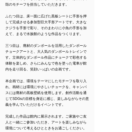
殻のモチーフを担当していただきます。
ふたつ目は、床一面に広げた黒板シートに手形を押
して完成させる参加型巨大手形アートです。大きな
クジラを手形で彩り、そのまわりに小魚の手形を加
えて、まるで水族館のような作品をつくります。
三つ目は、廃材のダンボールを活用したダンボール
チョークアートと、大人気のダンボールトレインで
す。立体的なダンボール作品にチョークで彩色する
体験を楽しめ、さらにみんなで色を塗った電車が館
内を走り回る、笑顔いっぱいの企画です。
本企画では、環境をテーマにしたモチーフを取り入
れ、画材には環境にやさしいチョークを、キャンバ
スには廃材の黒板壁紙を使用します。創作活動を通
じてSDGsの目標を身近に感じ、楽しみながらその意
義を学んでいただけるイベントです。
完成した作品は館内に展示されます。ご家族やご友
人と一緒にご参加いただき、アートを楽しみながら
環境について考えるひとときをお過ごしください。