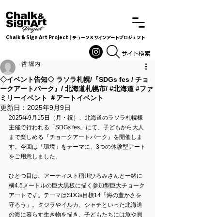
Chalk & Sign Art Project | チョーク＆サインアートプロジェクト
Chalkandsignart
​​​サイト検索
哲 堀内
◇イベント告知◇ ラソラ札幌/『SDGs fes / チョ
ークアートパーク』/ 北海道札幌市/ #北海道 #ファ
ミリーイベント ＃アートイベント
更新日：
2025年9月9日
2025年9月15日（月・祝）、北海道のラソラ札幌様
主催で行われる「SDGs fes」にて、子どもから大人
まで楽しめる『チョークアートパーク』を開催しま
す。今回は「環境」をテーマに、3つの体験型アート
をご用意しました。
ひとつ目は、アーティスト稲川ひろみさんと一緒に
横4.5メートルの巨大黒板に描く参加型巨大チョーク
アートです。テーマはSDGs目標14「海の豊かさを
守ろう」。クジラやイルカ、シャチといった北海道
の海に暮らす生き物を描き、子どもたちには魚や貝