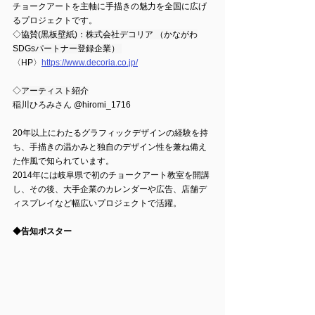
チョークアートを主軸に手描きの魅力を全国に広げ
るプロジェクトです。
◇
協賛(黒板壁紙)：株式会社デコリア （かながわ
SDGsパートナー登録企業） 
〈HP〉
https://www.decoria.co.jp/
◇
アーティスト紹介
稲川ひろみさん @hiromi_1716
20年以上にわたるグラフィックデザインの経験を持
ち、手描きの温かみと独自のデザイン性を兼ね備え
た作風で知られています。
2014年には岐阜県で初のチョークアート教室を開講
し、その後、大手企業のカレンダーや広告、店舗デ
ィスプレイなど幅広いプロジェクトで活躍。
◆告知ポスター