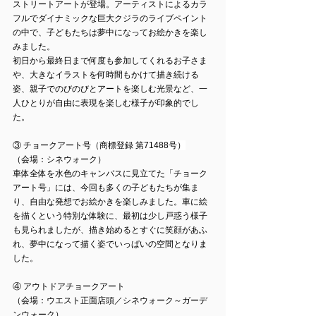
ストリートアートが登場。アーティストによるカラ
フルでダイナミックな巨大クジラのライブペイント
の中で、子どもたちは夢中になってお絵かきを楽し
みました。
初日から最終日まで何度も参加してくれるお子さま
や、大きなイラストを何時間もかけて描き続ける
姿、親子でのびのびとアートを楽しむ光景など、一
人ひとりが自由に表現を楽しむ様子が印象的でし
た。
③ チョークアート号
（商標登録 第71488号）
（会場：シネウォーク）
車体全体を水色のキャンバスに見立てた「チョーク
アート号」には、今回も多くの子どもたちが集ま
り、自由な発想でお絵かきを楽しみました。車に絵
を描くという特別な体験に、最初は少し戸惑う様子
も見られましたが、描き始めるとすぐに笑顔があふ
れ、夢中になって描く姿でいっぱいの空間となりま
した。
④ アウトドアチョークアート
（会場：ウエスト正面店頭／シネウォーク～ガーデ
ンウォーク）