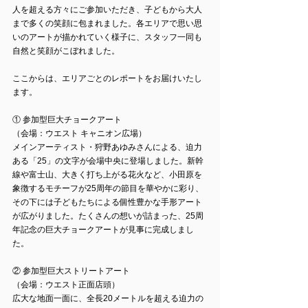
人を超える方々にご参加いただき、子どもから大人
まで多くの笑顔に包まれました。各エリアで思い思
いのアートが描かれていく様子に、スタッフ一同も
自然と笑顔がこぼれました。
ここからは、エリアごとのレポートをお届けいたし
ます。
① 参加型巨大チョークアート
（会場：ウエスト キャニオン広場）
メインアーティスト・狩野あゆみさんによる、迫力
ある「25」の文字が会場中央に登場しました。新幹
線や富士山、大きく打ち上がる花火など、小田原を
象徴するモチーフが25周年の節目を華やかに彩り、
その下には子どもたちによる個性豊かな手形アート
が広がりました。たくさんの想いが詰まった、25周
年記念の巨大チョークアートが見事に完成しまし
た。
② 参加型巨大ストリートアート
（会場：ウエスト正面店頭）
広大な地面一面に、全長20メートルを超える迫力の