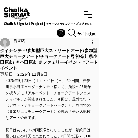
Chalk & Sign Art Project | チョーク＆サインアートプロジェクト
Chalkandsignart
​​​サイト検索
哲 堀内
ダイナシティ/参加型巨大ストリートアート/参加型
巨大チョークアート/チョークアート号/神奈川県小
田原市/ ＃小田原市 ＃ファミリーイベント #アート
イベント
更新日：
2025年12月5日
2025年9月20日（土）・21日（日）の2日間、神奈
川県小田原市のダイナシティ様にて、施設の25周年
を祝うメモリアルイベント「チョークアートフェス
ティバル」が開催されました。今回は、屋外で行う
【アウトドアチョークアートパーク】と、館内での
【参加型巨大チョークアート】を融合させた大規模
なアート企画です。
初日はあいにくの雨模様となりましたが、最終日は
暑いほどの晴天に恵まれました。2日間で延べ1,000