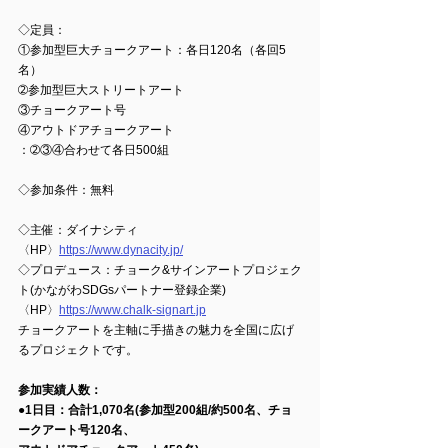
◇
定員：
①参加型巨大チョークアート：各日120名（各回5
名）
➁参加型巨大ストリートアート
③チョークアート号
④アウトドアチョークアート
：➁③④合わせて各日500組
◇
参加条件：
無料
◇
主催：
ダイナシティ
〈HP〉
https://www.dynacity.jp/
◇
プロデュース：チョーク&サインアートプロジェク
ト(かながわSDGsパートナー登録企業)
〈HP〉
https://www.chalk-signart.jp
チョークアートを主軸に手描きの魅力を全国に広げ
るプロジェクトです。
参加実績人数：
●1日目：合計1,070名(参加型200組/約500名、チョ
ークアート号120名、