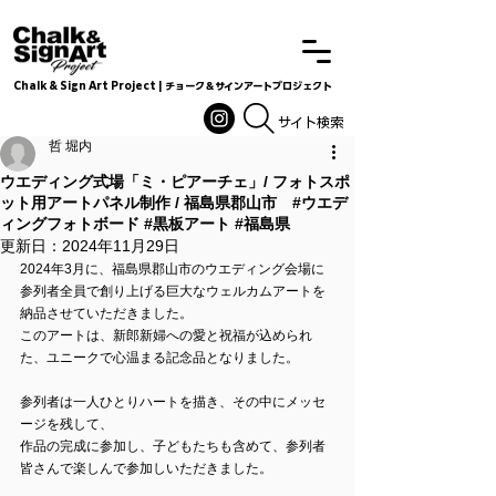
Chalk & Sign Art Project | チョーク＆サインアートプロジェクト
Chalkandsignart
​​​サイト検索
哲 堀内
ウエディング式場「ミ・ピアーチェ」/ フォトスポ
ット用アートパネル制作 / 福島県郡山市 #ウエデ
ィングフォトボード #黒板アート #福島県
更新日：
2024年11月29日
2024年3月に、福島県郡山市のウエディング会場に
参列者全員で創り上げる巨大なウェルカムアートを
納品させていただきました。
このアートは、新郎新婦への愛と祝福が込められ
た、ユニークで心温まる記念品となりました。
参列者は一人ひとりハートを描き、その中にメッセ
ージを残して、
作品の完成に参加し、子どもたちも含めて、参列者
皆さんで楽しんで参加しいただきました。