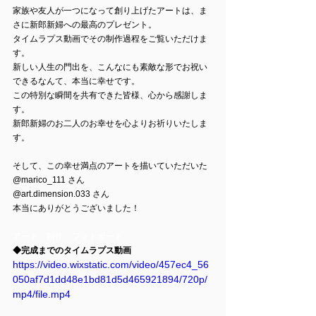
家族や友人が一つになって創り上げたアートは、ま
さに新郎新婦への最高のプレゼント。
タイムラプス動画でその制作過程をご覧いただけま
す。
新しい人生の門出を、こんなにも素敵な形でお祝い
できるなんて、本当に幸せです。
この特別な瞬間を共有できた皆様、心から感謝しま
す。
新郎新婦のお二人のお幸せを心よりお祈りいたしま
す。
そして、この幸せ満点のアートを描いていただいた
@marico_111 さん
@art.dimension.033 さん
本当にありがとうございました！
アート　制作　フォトボード　
◆完成までのタイムラプス動画
https://video.wixstatic.com/video/457ec4_56
050af7d1dd48e1bd81d5d465921894/720p/
mp4/file.mp4