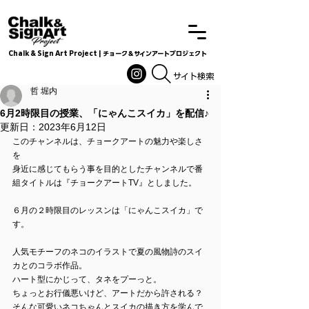
Chalk & Sign Art Project | チョーク＆サインアートプロジェクト
Chalkandsignart
​​​サイト検索
哲 堀内
6月2時限目の授業、「にゃんこスイカ」を配信♪
更新日：
2023年6月12日
このチャンネルは、チョークアートの魅力や楽しさ
を
身近に感じてもらう事を目的としたチャンネルで番
組タイトルは『チョークアートTV』としました。  
６月の２時限目のレッスンは「にゃんこスイカ」で
す。 
人気モチーフのネコのイラストで夏の風物詩のスイ
カとのコラボ作品。 
ハート型にかじって、タネをプーっと。 
ちょっとお行儀悪いけど、アートだから許される？ 
そんな可愛いネコちゃんとスイカの描き方を学んで