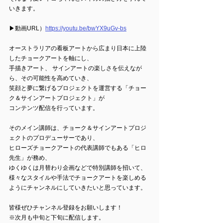
いきます。
▶動画URL）
https://youtu.be/bwYX9uGv-bs
オーストラリアの看板アートから広まり日本に上陸
したチョークアートを軸にし、
手描きアート、 サインアートの楽しさを伝えなが
ら、その可能性を高めていき、
笑顔と夢に繋げるプロジェクトを運営する「チョー
ク＆サインアートプロジェクト」が
コンテンツ配信を行っています。  
そのメイン講師は、チョーク＆サインアートプロジ
ェクトのプロデューサーであり、
ヒローズチョークアートの代表講師でもある「ヒロ
先生」が務め、
ゆくゆくは月替わり企画などで特別講師を招いて、
様々なスタイルや手法でチョークアートを楽しめる
ようにチャンネルにしていきたいと思っています。 
皆様ぜひチャンネル登録をお願いします！  
※次月も中旬と下旬に配信します。   