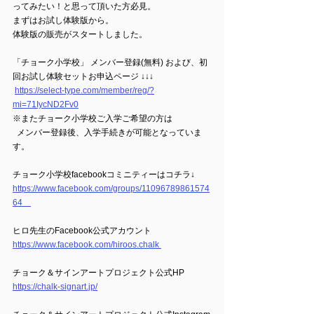
ってみたい！と思って頂いた方必見。 
まずはお試し体験版から。 
体験版の販売がスタートしました。  
「チョーク小学校」 メンバー登録(無料) および、初
回お試し体験セットお申込ページ ↓↓↓
https://select-type.com/member/reg/?
mi=71IycND2Fv0
※またチョーク小学校ご入学ご希望の方は 　
  メンバー登録後、入学手続きが可能となっていま
す。   
チョーク小学校facebookコミニティーはコチラ↓ 
https://www.facebook.com/groups/11096789861574
64　
ヒロ先生のFacebook公式アカウント 
https://www.facebook.com/hiroos.chalk 
チョーク＆サインアートプロジェクト公式HP 
https://chalk-signart.jp/