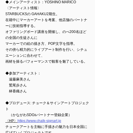
◆メインアーティスト：YOSHINO MARICO　
〈アーティスト情報〉
STARBUCKSの GAHAKU2期生。
在籍中にマーカーアートを考案、他店舗のパートナ
ーに技術指導する。
オファリングボード講座を開催し、のべ200名ほど
の全国の生徒さんに
マーカーでの絵の描き方、POP文字を指導。
その傍ら精力的にライブアート制作を行い、シチュ
エーションに合わせて、
画材を操るパフォーマンスで観客を魅了している。
◆参加アーティスト：
　遠藤麻美さん　
　鷲尾歩さん
　林香織さん
◆プロデュース: チョーク＆サインアートプロジェク
ト
　（かながわSDGsパートナー登録企業）
〈HP〉
https://www.chalk-signart.jp
チョークアートを主軸に手描きの魅力を日本全国に
広げていくプロジェクトです。