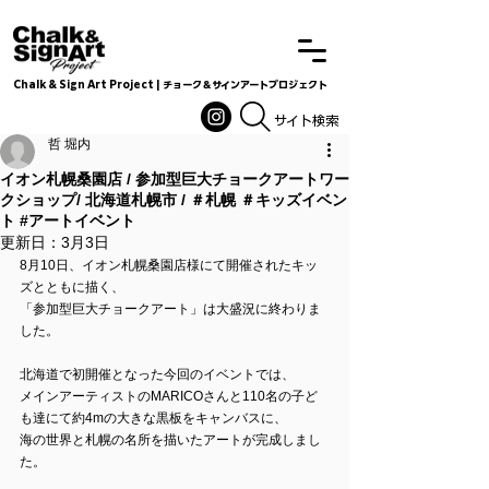
Chalk & Sign Art Project | チョーク＆サインアートプロジェクト
Chalkandsignart
​​​サイト検索
哲 堀内
イオン札幌桑園店 / 参加型巨大チョークアートワー
クショップ/ 北海道札幌市 / ＃札幌 ＃キッズイベン
ト #アートイベント
更新日：
3月3日
8月10日、イオン札幌桑園店様にて開催されたキッ
ズとともに描く、
「参加型巨大チョークアート」は大盛況に終わりま
した。
北海道で初開催となった今回のイベントでは、
メインアーティストのMARICOさんと110名の子ど
も達にて約4mの大きな黒板をキャンバスに、
海の世界と札幌の名所を描いたアートが完成しまし
た。