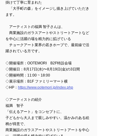
掛けて丁寧に育まれた
　「大手町の森」をイメージし描き上げていただき
ます。
　アーティストの福満 智子さんは、
　商業施設のガラスアートやストリートアートなど
を中心に活躍の場を精力的に拡げている
　チョークアート業界の若きホープで、最前線で活
躍されている方です。
◇開催場所：OOTEMORI　B2F特設会場　 
◇開催日：8月17日(水)〜8月19日(金)の3日間
◇開催時間：11:00 ~ 18:00
◇展示場所：B1F ファミリーマート横
◇HP：
https://www.ootemori.jp/index.php
◇アーティストの紹介
福満　智子　
「伝えるアート」をコンセプトに、
子どもから大人まで親しみやすい、温かみのある絵
柄が得意で、
商業施設のガラスアートやストリートアートを中心