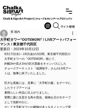
Chalk & Sign Art Project | チョーク＆サインアートプロジェクト
Chalkandsignart
​​​サイト検索
哲 堀内
大手町タワー”OOTEMORI” / LIVEアートパフォー
マンス / 東京都千代田区
更新日：
2023年10月12日
8月17日(水)～19日(金)の3日間、東京都千代田区の
大手町タワーの「OOTEMORI」様にて、
約幅3m×高さ2mの巨大黒板をキャンバスにした
チョークアーティスト「福満智子」さんのLIVEアー
トは、無事に終了いたしました。
巨大な黒板には、見事に「大手町の森」をテーマに
したライブアートは
素晴らしい作品に仕上がりました。
実際に森に生息する鳥や昆虫、植物を主のモチーフ
として色鮮やかに、
そして大手町タワーの建物や木々をモノトーンで背