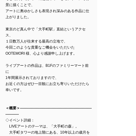
景に描くことで、
アートに奥ゆかしさも表現され深みのある作品に仕
上がりました。
東京のど真ん中で「大手町駅」直結というアクセ
ス、
１日数万人が往来する最高の立地で、
今回このような貴重なご機会をいただいた 
OOTEMORI 様、心より感謝申し上げます。
ライブアートの作品は、B1Fのファミリーマート前
に
1年間展示されておりますので、
お近くの方はぜひ一目観にお立ち寄りいただけたら
幸いです。
＜概要＞-----------------------------------------------------------
-----------
◇イベント詳細：
　LIVEアートのテ―マは、「大手町の森」。
　大手町タワーの地上階にある、10年以上の歳月を