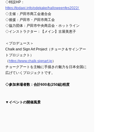
◇特設HP：
https://todapi.info/odekake/halloweenfes2022/ 
◇主催：戸田市商工会連合会
◇後援：戸田市・戸田市商工会
◇協力団体：戸田市中央商店会・ホットライン
◇インストラクター：【メイン】古屋美恵子
＜プロデュース＞
Chalk and Sign Art Project（チョーク＆サインアー
トプロジェクト）
（
https://www.chalk-signart.jp
）
チョークアートを主軸に手描きの魅力を日本全国に
広げていくプロジェクトです。
◇参加来場者数：合計600名(250組)程度
▼イベントの開催風景