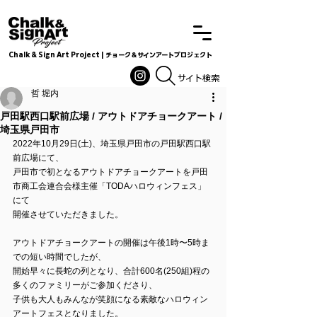
Chalk & Sign Art Project | チョーク＆サインアートプロジェクト
Chalkandsignart
​​​サイト検索
哲 堀内
戸田駅西口駅前広場 / アウトドアチョークアート /
埼玉県戸田市
2022年10月29日(土)、埼玉県戸田市の戸田駅西口駅
前広場にて、
戸田市で初となるアウトドアチョークアートを戸田
市商工会連合会様主催「TODAハロウィンフェス」
にて
開催させていただきました。
アウトドアチョークアートの開催は午後1時〜5時ま
での短い時間でしたが、
開始早々に長蛇の列となり、合計600名(250組)程の
多くのファミリーがご参加くださり、
子供も大人もみんなが笑顔になる素敵なハロウィン
アートフェスとなりました。