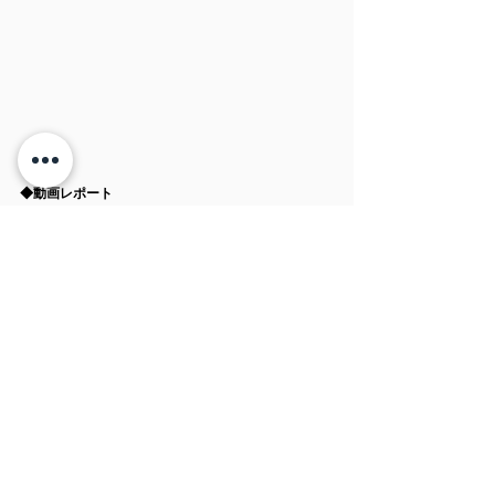
◆動画レポート
https://video.wixstatic.com/video/457ec4_f04
3be7461d34c419ef63ea010bd3309/480p/m
p4/file.mp4
◆会場の雰囲気