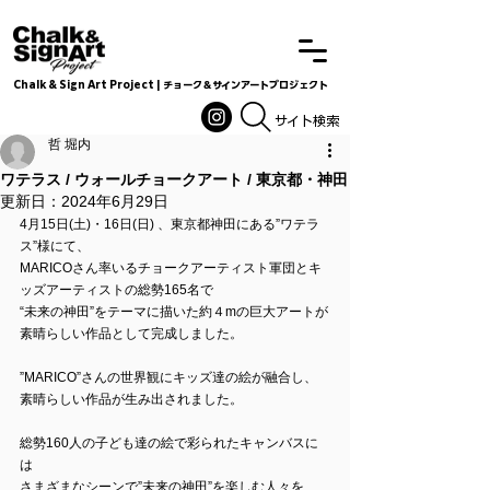
Chalk & Sign Art Project | チョーク＆サインアートプロジェクト
Chalkandsignart
​​​サイト検索
哲 堀内
ワテラス / ウォールチョークアート / 東京都・神田
更新日：
2024年6月29日
4月15日(土)・16日(日) 、東京都神田にある”ワテラ
ス”様にて、
MARICOさん率いるチョークアーティスト軍団とキ
ッズアーティストの総勢165名で
“未来の神田”をテーマに描いた約４mの巨大アートが
素晴らしい作品として完成しました。
”MARICO”さんの世界観にキッズ達の絵が融合し、
素晴らしい作品が生み出されました。
総勢160人の子ども達の絵で彩られたキャンバスに
は
さまざまなシーンで”未来の神田”を楽しむ人々を