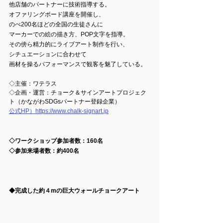
他店舗のパートナーに技術指導する。
オファリングボード講座を開催し、
のべ200名ほどの全国の生徒さんに
マーカーでの絵の描き方、POP文字を指導。
その傍ら精力的にライブアート制作を行い、
シチュエーションに合わせて
画材を操るパフォーマンスで観客を魅了している。
◇主催：ワテラス
◇企画・運営：チョーク＆サインアートプロジェク
ト（かながわSDGsパートナー登録企業）
公式HP）https://www.chalk-signart.jp
◇ワークショップ参加者数：160名
◇参加来場者数：約400名
◆完成した約４mの巨大ウォールチョークアート