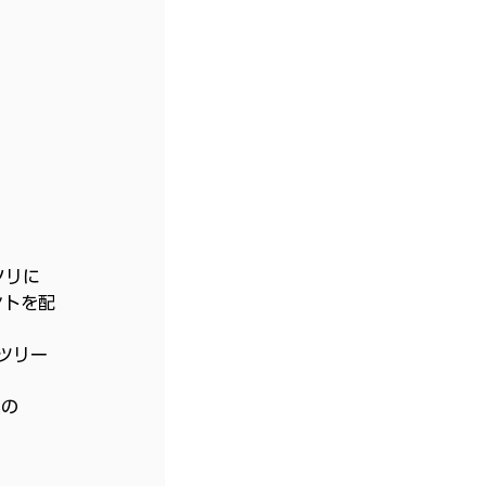
ソリに
ントを配
ツリー
県の