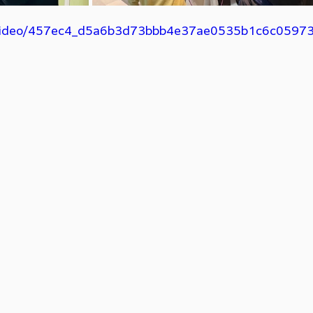
om/video/457ec4_d5a6b3d73bbb4e37ae0535b1c6c0597