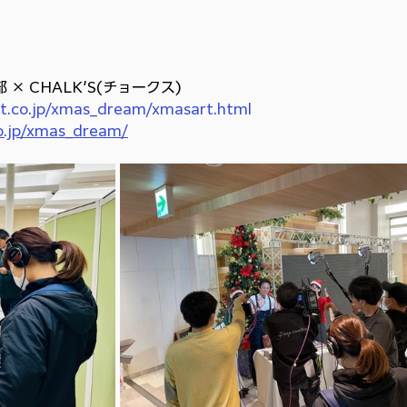
× CHALK’S(チョークス)
ct.co.jp/xmas_dream/xmasart.html
o.jp/xmas_dream/