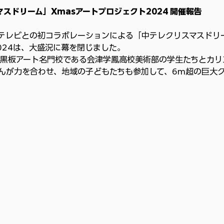
マスドリーム」
Xmasアートプロジェクト2024 
開催報告
中央テレビとの初コラボレーションによる「中テレクリスマスドリ
2024は、大盛況に幕を閉じました。
黒板アート名門校である会津学鳳高校美術部の学生たちとカリ
んが力を合わせ、地域の子どもたちも参加して、6m超の巨大