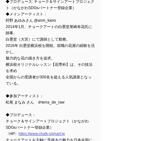
◆プロデュース: チョーク＆サインアートプロジェク
ト（かながわSDGsパートナー登録企業）
◆メインアーティスト：
狩野 あゆみさん @anm_kano
2014年1月、チョークアートの白墨堂尾崎有花氏に
師事。
白墨堂（大宮）にて講師として勤務。
2016年 白墨堂横浜校を開校。前職の花屋の経験を活
かし、
魅力的な花の描き方を追求。
横浜校オリジナルレッスン【花専科】は、その技法
を求め
全国からの受講者が300名を超える人気講座となっ
ている。
◆参加アーティスト：
松尾 まなみ さん　＠terra_de_raw
◆プロデュース：
チョーク＆サインアートプロジェクト（かながわ
SDGsパートナー登録企業）
〈HP〉
https://www.chalk-signart.jp
チョークアートを主軸に手描きの魅力を日本全国に