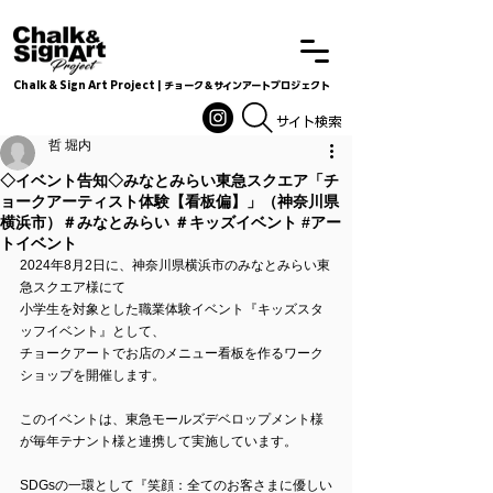
Chalk & Sign Art Project | チョーク＆サインアートプロジェクト
Chalkandsignart
​​​サイト検索
哲 堀内
◇イベント告知◇みなとみらい東急スクエア「チ
ョークアーティスト体験【看板偏】」（神奈川県
横浜市）＃みなとみらい ＃キッズイベント #アー
トイベント
2024年8月2日に、神奈川県横浜市のみなとみらい東
急スクエア様にて
小学生を対象とした職業体験イベント『キッズスタ
ッフイベント』として、
チョークアートでお店のメニュー看板を作るワーク
ショップを開催します。
このイベントは、東急モールズデベロップメント様
が毎年テナント様と連携して実施しています。
SDGsの一環として『笑顔：全てのお客さまに優しい