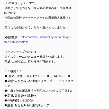
SCの実現』がテーマで、
倍率がとてもつもない大人気の夏休みキッズ職業体
験企画で、
今回は特別枠でチョークアートの看板職人体験とし
て
私たちも参加させていただく運びとなりました！
●開催概要：
https://www.sustainability-action.tokyu-
tmd.com/kidsstaff/
ワークショップの内容は、
アイスクリームのメニュー看板を作成します。
完成した作品は、持ち帰りが可能です。
＊＊概要＊＊
◆日時: 8月2日（金）12:00～13:00、14:00～15:00
◆会場: みなとみらい東急スクエア ①  3F ミライスク
エア
◆住所：神奈川県横浜市西区みなとみらい2丁目3-2
◆定員: 各回10名/計20名
◆体験時間：各回60分
◆主催: みなとみらい東急スクエア