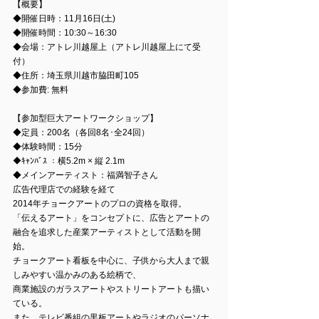
【概要】
◆開催日時：11月16日(土)
◆開催時間：10:30～16:30
◆会場：アトレ川越屋上（アトレ川越屋上にて受
付）
◆住所：埼玉県川越市脇田町105
◆参加費: 無料
【参加型巨大アートワークショップ】
◆定員：200名（各回8名･全24回）
◆体験時間：15分
◆ｷｬﾝﾊﾞｽ ：横5.2m × 縦 2.1m
◆メインアーティスト：福満智子さん
広告代理店での経験を経て
2014年チョークアートのプロの資格を取得。
「伝えるアート」をコンセプトに、広告とアートの
融合を追求した産業アーティストとして活動を開
始。
チョークアート看板を中心に、子供から大人まで親
しみやすい温かみのある絵柄で、
商業施設のガラスアートやストリートアートも描い
ている。
また、テレビ番組の黒板アートやラジオのパーソナ