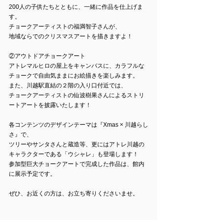
200人の子供たちとともに、一緒に作品を仕上げま
す。
チョークアーティストの福満智子さんが、
地域ならでのクリスマスアートを描きますよ！
②アウトドアチョークアート
アトレマルヒロの屋上をキャンバスに、カラフルな
チョークで自由気ままにお絵描きを楽しみます。
また、川越駅直結の２階の入り口付近では、
チョークアーティストの仙波樹果さんによるストリ
ートアートを披露いたします！
各コンテンツのデザインテーマは『Xmas × 川越らし
さ』で、
ツリーやサンタさんと蔵造等、更にはアトレ川越の
キャラクターである「ウシャレ」も登場します！
参加型巨大チョークアートで完成した作品は、館内
に展示予定です。
ぜひ、お近くの方は、お立ち寄りくださいませ。