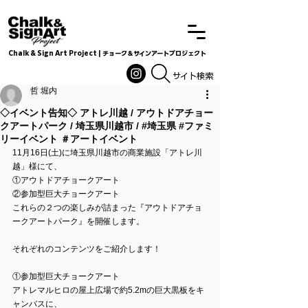
Chalk & Sign Art Project | チョーク＆サインアートプロジェクト
Chalkandsignart
​​​サイト検索
哲 堀内
◇イベント告知◇ アトレ川越 / アウトドアチョー
クアートパーク / 埼玉県川越市 / #埼玉県 #ファミ
リーイベント ＃アートイベント
11月16日(土)に埼玉県川越市の商業施設「アトレ川
越」様にて、
①アウトドアチョークアート
②参加型巨大チョークアート
これらの２つの楽しみが詰まった『アウトドアチョ
ークアートパーク』を開催します。
それぞれのコンテンツをご紹介します！
①参加型巨大チョークアート
アトレマルヒロの屋上広場で約5.2mの巨大黒板をキ
ャンバスに、