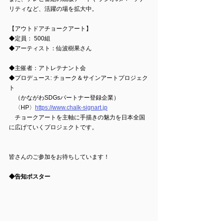
リティなど、活躍の場を拡大中。
【アウトドアチョークアート】
◆定員： 500組
◆アーティスト：仙波樹果さん
◆主催者：アトレテナント会
◆プロデュース: チョーク＆サインアートプロジェク
ト
　（かながわSDGsパートナー登録企業）
　〈HP〉
https://www.chalk-signart.jp
　チョークアートを主軸に手描きの魅力を日本全国
に広げていくプロジェクトです。
皆さんのご参加をお待ちしています！
◆告知ポスター