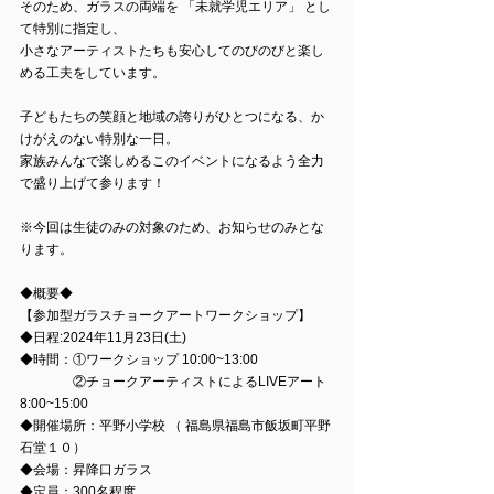
そのため、ガラスの両端を 「未就学児エリア」 とし
て特別に指定し、
小さなアーティストたちも安心してのびのびと楽し
める工夫をしています。
子どもたちの笑顔と地域の誇りがひとつになる、か
けがえのない特別な一日。
家族みんなで楽しめるこのイベントになるよう全力
で盛り上げて参ります！
※今回は生徒のみの対象のため、お知らせのみとな
ります。
◆概要◆
【参加型ガラスチョークアートワークショップ】
◆日程:2024年11月23日(土)
◆時間：①ワークショップ 10:00~13:00 
　　　　②チョークアーティストによるLIVEアート 
8:00~15:00 
◆開催場所：平野小学校 （ 福島県福島市飯坂町平野
石堂１０）
◆会場：昇降口ガラス
◆定員：300名程度