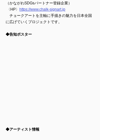
（かながわSDGsパートナー登録企業）
 〈HP〉
https://www.chalk-signart.jp
　チョークアートを主軸に手描きの魅力を日本全国
に広げていくプロジェクトです。
◆告知ポスター
◆アーティスト情報