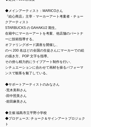
◆メインアーティスト：MARICOさん
『絵心商店』主宰・マーカーアート考案者・チョー
クアーティスト
STARBUCKS の GAHAKU2 期生。
在籍中にマーカーアートを考案、他店舗のパートナ
ーに技術指導する。
オファリングボード講座を開催し、
のべ 200 名ほどの全国の生徒さんにマーカーでの絵
の描き方、POP 文字を指導。
その傍ら精力的にライブアート制作を行い、
シチュエーションに合わせて画材を操るパフォーマ
ンスで観客を魅了している。
◆サポートアーティストのみなさん
-荒木美和さん
-田中照美さん
-前田麻美さん
◆主催:福島市立平野小学校
◆プロデュース: チョーク＆サインアートプロジェク
ト