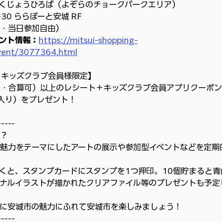
 おくじょうひろば（よぞらのチョークパークエリア）
30 ららぽーと安城 RF
・当日参加自由）
ベント情報：
https://mitsui-shopping-
event/3077364.html
 キッズクラブ会員様限定】
税込・合算可）以上のレシート＋キッズクラブ会員アプリクーポ
入り）をプレゼント！
-----
？
魅力をテーマにしたアートの展示や参加型イベントなどを定期
くと、スタンプカードにスタンプを1つ押印。10個貯まると青
ナルイラストが描かれたクリアファイル等のプレゼントも予定
に安城市の魅力にふれて安城市を楽しみましょう！
-----