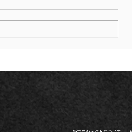
三井アウトレットパーク 札幌
トレッサ横浜
北広島/ライブアート/参加型
ークアート&
巨大チョークアート/北海道北
ークアート/神
広島市/ ＃北海道北広島市 ＃
＃神奈川県横
ファミリーイベント #アート
ーイベント 
イベント
当プロジェクトについて