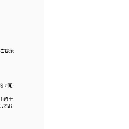
ンご提示
的に開
山哲士
してお