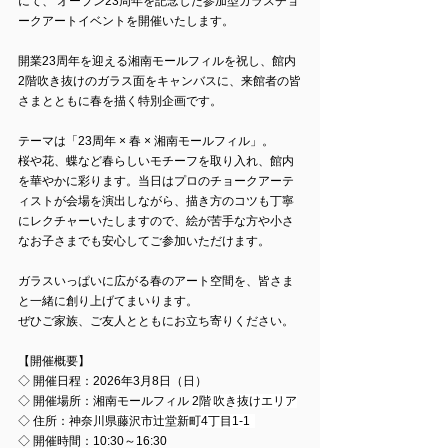
にて、 オープン23周年を記念した参加型ガラスチョ
ークアートイベントを開催いたします。
開業23周年を迎える湘南モールフィルを祝し、館内
2階吹き抜けのガラス面をキャンバスに、来館者の皆
さまとともに春を描く特別企画です。
テーマは「23周年 × 春 × 湘南モールフィル」。
桜や花、蝶など春らしいモチーフを取り入れ、館内
を華やかに彩ります。当日はプロのチョークアーテ
ィストが会場を演出しながら、描き方のコツも丁寧
にレクチャーいたしますので、絵が苦手な方や小さ
なお子さまでも安心してご参加いただけます。
ガラスいっぱいに広がる春のアート空間を、皆さま
と一緒に創り上げてまいります。
ぜひご家族、ご友人とともにお立ち寄りください。
【開催概要】
◇ 
開催日程：
2026年3月8日（日）
◇ 
開催場所：
湘南モールフィル 
2階 吹き抜けエリア
◇ 
住所：
神奈川県藤沢市辻堂新町4丁目1-1  
◇ 
開催時間：
10:30～16:30