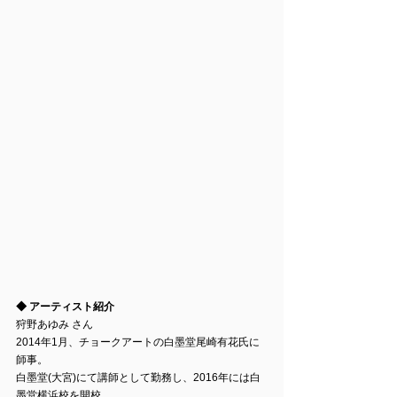
◆ アーティスト紹介
狩野あゆみ さん
2014年1月、チョークアートの白墨堂尾崎有花氏に
師事。 
白墨堂(大宮)にて講師として勤務し、2016年には白
墨堂横浜校を開校。 