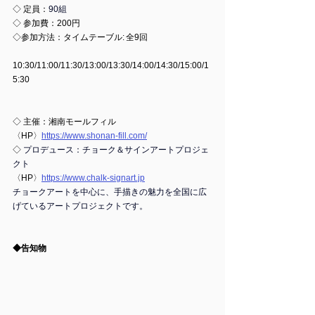
◇ 
定員：
90組 
◇ 
参加費：200円
◇参加方法：
タイムテーブル: 全9回  
10:30/11:00/11:30/13:00/13:30/14:00/14:30/15:00/1
5:30 
◇ 
主催：
湘南モールフィル
〈HP〉
https://www.shonan-fill.com/
◇ 
プロデュース：チョーク＆サインアートプロジェ
クト
〈HP〉
https://www.chalk-signart.jp
チョークアートを中心に、手描きの魅力を全国に広
げているアートプロジェクトです。
◆告知物