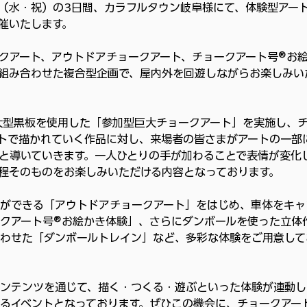
6日（水・祝）の3日間、カラフルタウン岐阜様にて、体験型アー
催いたします。
クアート、アウトドアチョークアート、チョークアート号®お
組み合わせた複合型企画で、屋内外を回遊しながらお楽しみい
mの大型黒板を使用した「参加型巨大チョークアート」を実施し、
トで描かれていく作品に対し、来場者の皆さまがアートの一部
と導いていきます。一人ひとりの手が加わることで表情が変化
程そのものをお楽しみいただける内容となっております。
ができる「アウトドアチョークアート」をはじめ、車体をキャ
クアート号®お絵かき体験」、さらにダンボールを使った立体
わせた「ダンボールトレイン」など、多彩な体験をご用意して
ンテンツを通じて、描く・つくる・遊ぶといった体験が連動し
るイベントとなっております。ぜひこの機会に、チョークアー