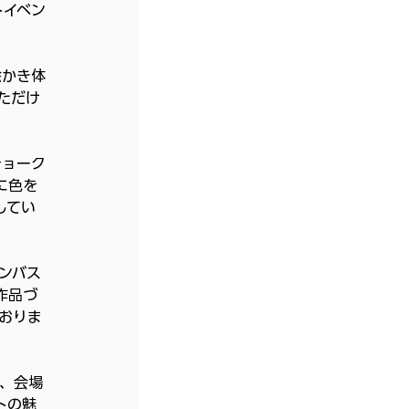
トイベン
絵かき体
ただけ
チョーク
に色を
してい
ンバス
作品づ
おりま
、会場
トの魅