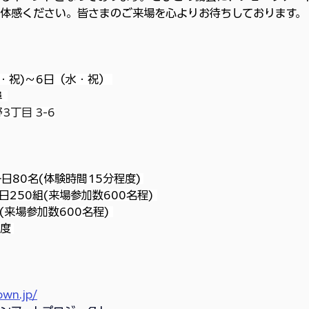
体感ください。皆さまのご来場を心よりお待ちしております。
月・祝)～6日（水・祝） 
 
丁目 3-6
日80名(体験時間15分程度) 
日250組(来場参加数600名程)  
(来場参加数600名程)  
度 
own.jp/