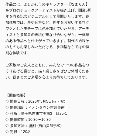
作品には、よしかわ市のキャラクター【なまりん】
をプロのチョークアーティストが描き上げ、開業5周
年を彩る記念ビジュアルとして展開いたします。参
加体験では、星や音符など、周年をお祝いするワク
ワクとしたモチーフに色を加えていただき、アーテ
ィストと参加者の表現が重なり合いながら、一体感
のある作品へと仕上がっていきます。制作の過程そ
のものもお楽しみいただける、参加型ならではの特
別な体験です。
ご家族やご友人とともに、みんなで一つの作品をつ
くりあげる喜びと、描く楽しさをぜひご体感くださ
い。皆さまのご来場を心よりお待ちしております。
【開催概要】
◇ 開催日程：
2026年5月5日(火・祝)   
◇ 開催場所：
イオンタウン吉川美南   
◇ 住所：
埼玉県吉川市美南3丁目25-1
◇ 開催時間：
10:30〜16:30 
◇ 参加方法：
無料
 (自由参加形式)
◇ 定員：
120名 