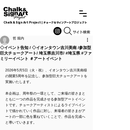
Chalk & Sign Art Project | チョーク＆サインアートプロジェクト
Chalkandsignart
​​​サイト検索
哲 堀内
◇イベント告知 / ◇イオンタウン吉川美南 /参加型
巨大チョークアート/ 埼玉県吉川市/ #埼玉県 #ファ
ミリーイベント ＃アートイベント
2026年5月5日（火・祝）、イオンタウン吉川美南様
の開業5周年を記念し、参加型巨大チョークアートを
実施いたします。
本企画は、周年祭の一環として、ご来場の皆さまと
ともに一つの作品を完成させる参加型アートイベン
トです。チョークアーティストによるライブペイン
トで描かれていく作品に対し、来場者の皆さまがア
ートの一部に色を重ねていくことで、作品を完成へ
と導いていきます。