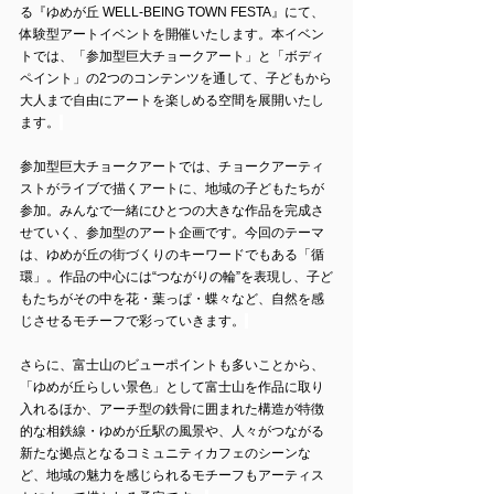
る『ゆめが丘 WELL-BEING TOWN FESTA』にて、
体験型アートイベントを開催いたします。本イベン
トでは、「参加型巨大チョークアート」と「ボディ
ペイント」の2つのコンテンツを通して、子どもから
大人まで自由にアートを楽しめる空間を展開いたし
ます。
参加型巨大チョークアートでは、チョークアーティ
ストがライブで描くアートに、地域の子どもたちが
参加。みんなで一緒にひとつの大きな作品を完成さ
せていく、参加型のアート企画です。今回のテーマ
は、ゆめが丘の街づくりのキーワードでもある「循
環」。作品の中心には“つながりの輪”を表現し、子ど
もたちがその中を花・葉っぱ・蝶々など、自然を感
じさせるモチーフで彩っていきます。
さらに、富士山のビューポイントも多いことから、
「ゆめが丘らしい景色」として富士山を作品に取り
入れるほか、アーチ型の鉄骨に囲まれた構造が特徴
的な相鉄線・ゆめが丘駅の風景や、人々がつながる
新たな拠点となるコミュニティカフェのシーンな
ど、地域の魅力を感じられるモチーフもアーティス