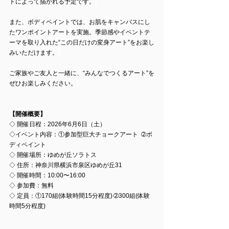
トによって描かれる予定です。
また、ボディペイントでは、お肌をキャンバスにし
たワンポイントアートを実施。季節感やイベントテ
ーマを取り入れた“この日だけの変身アート”をお楽し
みいただけます。
ご家族やご友人と一緒に、“みんなでつくるアート”を
ぜひお楽しみください。
【開催概要】
◇ 開催日程：2026年6月6日（土）
◇イベント内容：①参加型巨大チョークアート  ➁ボ
ディペイント
◇ 開催場所：ゆめが丘ソラトス
◇ 住所：神奈川県横浜市泉区ゆめが丘31
◇ 開催時間：10:00〜16:00
◇ 参加費：無料
◇ 定員：①170組(体験時間15分程度) ➁300組(体験
時間5分程度)  