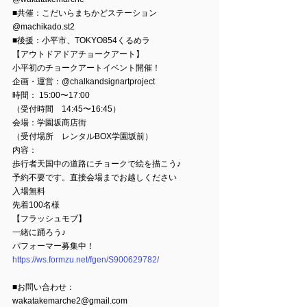
■共催：こだいらまちかどステーション
@machikado.st2 
■後援：小平市、TOKYO854くるめラ
【アウトドアドアチョークアート】
小平初のチョークアートイベント開催！
企画・運営：@chalkandsignartproject 
時間： 15:00〜17:00
（受付時間　14:45〜16:45）
会場：学園坂商店街
（受付場所　レンタルBOX学園坂前）
内容：
歩行者天国中の道路にチョークで絵を描こう♪
予約不要です。直接会場までお越しください
入場無料
先着100名様
【フラッシュモブ】
一緒に踊ろう♪
パフォーマー募集中！
https://ws.formzu.net/fgen/S900629782/
■お問い合わせ：
wakatakemarche2@gmail.com