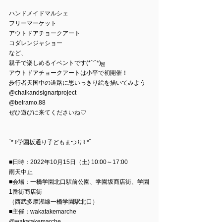
ハンドメイドマルシェ
フリーマーケット
アウトドアチョークアート
コダレンジャショー
など、
親子で楽しめるイベントです(*˙˘˙*)ஐ
アウトドアチョークアートは小平で初開催！
歩行者天国中の道路に思いっきり絵を描いてみよう
@chalkandsignartproject 
@belramo.88 
ぜひ遊びに来てくださいね♡
˚*.꒰学園坂通り子どもまつり꒱.*˚
■日時：2022年10月15日（土) 10:00～17:00
雨天中止
■会場：一橋学園北口駅前公園、学園坂商店街、学園
1番街商店街
（西武多摩湖線一橋学園駅北口）
■主催：wakatakemarche
@wakatakemarche 