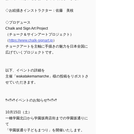
◇お絵描きインストラクター：佐藤　美枝
◇プロデュース
Chalk and Sign Art Project
（チョーク＆サインアートプロジェクト）
（
https://www.chalk-signart.jp
）
チョークアートを主軸に手描きの魅力を日本全国に
広げていくプロジェクトです。
以下、イベントの詳細を
主催「wakatakemamarche」様の投稿をリポストさ
せていただきます。
𖤣𖥧𖥣𖡡𖥧𖤣イベントのお知らせ𖤣𖥧𖥣𖡡𖥧𖤣
10月15日（土）
一橋学園北口から学園坂商店街までの学園坂通りに
て
「学園坂通り子どもまつり」を開催いたします。