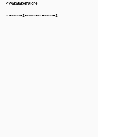
@wakatakemarche 
✼••┈┈┈┈••✼••┈┈┈┈••✼••┈┈┈┈••✼