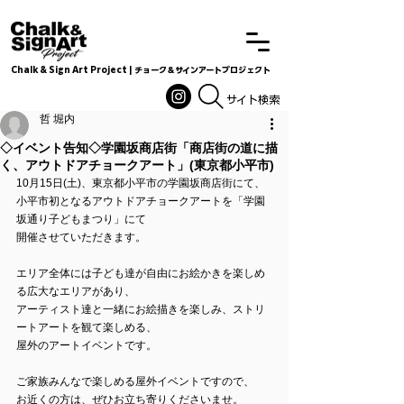
Chalk & Sign Art Project | チョーク＆サインアートプロジェクト
Chalkandsignart
​​​サイト検索
哲 堀内
◇イベント告知◇学園坂商店街「商店街の道に描
く、アウトドアチョークアート」(東京都小平市)
10月15日(土)、東京都小平市の学園坂商店街にて、
小平市初となるアウトドアチョークアートを「学園
坂通り子どもまつり」にて
開催させていただきます。
エリア全体には子ども達が自由にお絵かきを楽しめ
る広大なエリアがあり、
アーティスト達と一緒にお絵描きを楽しみ、ストリ
ートアートを観て楽しめる、
屋外のアートイベントです。
ご家族みんなで楽しめる屋外イベントですので、
お近くの方は、ぜひお立ち寄りくださいませ。