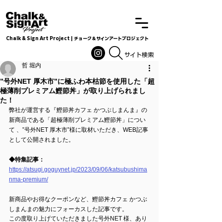
Chalk & Sign Art Project | チョーク＆サインアートプロジェクト
Chalkandsignart
​​​サイト検索
哲 堀内
”号外NET 厚木市”に極ふわ本枯節を使用した「超
極薄削プレミアム鰹節丼」が取り上げられまし
た！
弊社が運営する『鰹節丼カフェ かつぶしまんま』の
新商品である「超極薄削プレミアム鰹節丼」につい
て 、”号外NET 厚木市”様に取材いただき、WEB記事
として公開されました。
◆特集記事：
https://atsugi.goguynet.jp/2023/09/06/katsubushima
nma-premium/
新商品やお得なクーポンなど、鰹節丼カフェ かつぶ
しまんまの魅力にフォーカスした記事です。
この度取り上げていただきました号外NET 様、あり