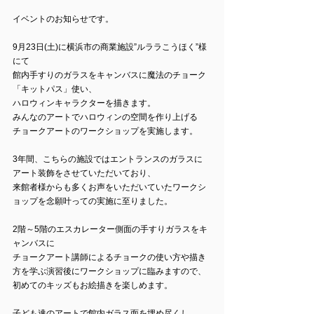
イベントのお知らせです。
9月23日(土)に横浜市の商業施設”ルララこうほく”様
にて
館内手すりのガラスをキャンバスに魔法のチョーク
「キットパス」使い、
ハロウィンキャラクターを描きます。
みんなのアートでハロウィンの空間を作り上げる
チョークアートのワークショップを実施します。
3年間、こちらの施設ではエントランスのガラスに
アート装飾をさせていただいており、
来館者様からも多くお声をいただいていたワークシ
ョップを念願叶っての実施に至りました。
2階～5階のエスカレーター側面の手すりガラスをキ
ャンバスに
チョークアート講師によるチョークの使い方や描き
方を学ぶ演習後にワークショップに臨みますので、
初めてのキッズもお絵描きを楽しめます。
子ども達のアートで館内ガラス面を埋め尽くし