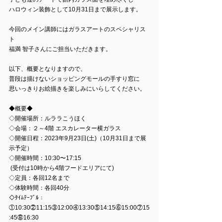
ハロウィン装飾として10月31日まで展示します。
今回のメイン講師にはガラスアートのスペシャリス
ト
福満 智子さんにご担当いただきます。
以下、概要となりますので、
普段は描けないショッピングモールの手すり窓に
思いっきりお絵描きを楽しみにいらしてください。
◆概要◆
◇開催場所：ルララこうほく   
◇会場：２～4階 エスカレーター横ガラス
◇開催日程：2023年9月23日(土)（10月31日まで展
示予定）  
◇開催時間：10:30〜17:15
 (受付は10時から4階フードエリアにて) 
◇定員：各回12名まで  
◇体験時間：各回40分  
◇ﾀｲﾑﾃｰﾌﾞﾙ：
①10:30②11:15③12:00④13:30⑤14:15⑥15:00⑦15
:45⑧16:30 