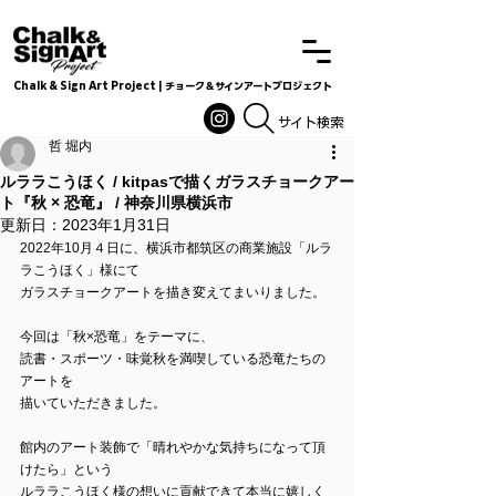
Chalk & Sign Art Project | チョーク＆サインアートプロジェクト
Chalkandsignart
​​​サイト検索
哲 堀内
ルララこうほく / kitpasで描くガラスチョークアー
ト『秋 × 恐竜』 / 神奈川県横浜市
更新日：
2023年1月31日
2022年10月４日に、横浜市都筑区の商業施設「ルラ
ラこうほく」様にて
ガラスチョークアートを描き変えてまいりました。
今回は「秋×恐竜」をテーマに、
読書・スポーツ・味覚秋を満喫している恐竜たちの
アートを
描いていただきました。
館内のアート装飾で「晴れやかな気持ちになって頂
けたら」という
ルララこうほく様の想いに貢献できて本当に嬉しく