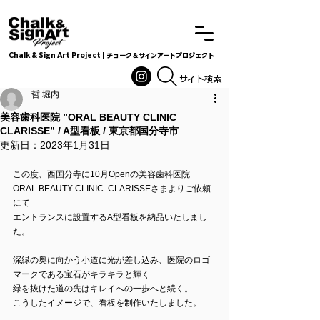
Chalk & Sign Art Project | チョーク＆サインアートプロジェクト
Chalkandsignart
​​​サイト検索
哲 堀内
美容歯科医院 ”ORAL BEAUTY CLINIC
CLARISSE” / A型看板 / 東京都国分寺市
更新日：
2023年1月31日
この度、西国分寺に10月Openの美容歯科医院
ORAL BEAUTY CLINIC  CLARISSEさまよりご依頼
にて
エントランスに設置するA型看板を納品いたしまし
た。
深緑の奥に向かう小道に光が差し込み、医院のロゴ
マークである宝石がキラキラと輝く
緑を抜けた道の先はキレイへの一歩へと続く。
こうしたイメージで、看板を制作いたしました。