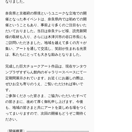
なりました。
奈良県と京都府の県境というユニークな立地での開
催となった本イベントは、奈良県内では初めての開
催ということもあり、事前より多くのご注目をいた
だいておりました。当日は奈良テレビ様、読売新聞
様の取材も入り、さらには木津川市の谷口市長にも
ご訪問いただきました。地域を越えて多くの方々が
集い、アートを通して交流し、笑顔が生まれる光景
は、私たちにとっても大きな励みとなりました。
完成した巨大チョークアート作品は、現在サンタウ
ンプラザすずらん館内のギャラリースペースにて一
定期間展示されています。お近くにお越しの際は、
ぜひお立ち寄りのうえ、ご覧いただければ幸いで
す。
ご参加くださった皆さま、ご協力いただいたすべて
の皆さまに、改めて厚く御礼申し上げます。今後
も、地域の皆さまと共にアートを楽しめる場をつく
ってまいりますので、次回の開催もどうぞご期待く
ださい。
〈開催概要〉-----------------------------------------------------