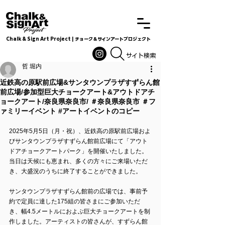
Chalk & Sign Art Project | チョーク＆サインアートプロジェクト
Chalkandsignart
​​​サイト検索
哲 堀内
近鉄高の原駅前広場&サンタウンプラザすずらん館
前広場/参加型巨大チョークアート&アウトドアチ
ョークアート/奈良県奈良市/ ＃奈良県奈良市 ＃フ
ァミリーイベント #アートイベントのコピー
2025年5月5日（月・祝）、近鉄高の原駅前広場およ
びサンタウンプラザすずらん館前広場にて「アウト
ドアチョークアートパーク」を開催いたしました。
当日は天候にも恵まれ、多くの方々にご来場いただ
き、大盛況のうちに終了することができました。
サンタウンプラザすずらん館前の広場では、事前予
約で定員に達した175組の皆さまにご参加いただ
き、幅4.5メートルにおよぶ巨大チョークアートを制
作しました。アーティストの皆さんが、すずらん館