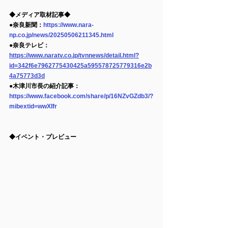
◆メディア取材記事◆
●奈良新聞：
https://www.nara-
np.co.jp/news/20250506211345.html
●奈良テレビ：
https://www.naratv.co.jp/tvnnews/detail.html?
id=342f6e7962775430425a595578725779316e2b
4a75773d3d
●木津川市長の紹介記事：
https://www.facebook.com/share/p/16NZvGZdb3/?
mibextid=wwXIfr
◆イベント・プレビュー