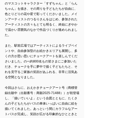
のマスコットキャラクター「すずちゃん」と「らん
ちゃん」を描き、その周りを子どもたちが自由に、
色とりどりの花や星で彩ってくださいました。メイ
ンアーティストのつるりさんをはじめ、参加された
アーティストの方々もとても明るく、終始にぎやか
で温かい雰囲気のなかで作品づくりが進められまし
た。
また、駅前広場ではアーティストによるライブペイ
ントや、自由参加型のお絵かきエリアも展開し、多
くの方が思い思いにチョークアートを楽しんでくだ
さいました。のべ約800名もの皆さまにご参加いた
だき、チョークを手に夢中で描く子どもたちと、そ
れを見守るご家族の笑顔があふれる、非常に活気あ
る空間となりました。
今回はさらに、おえかきチョークアート号（商標登
録出願中（出願番号：商願2025-71488））が初登場
し、「描いていいよ」という合図とともに、たくさ
んの子どもたちがバスの車体いっぱいに自由に絵を
描いてくれました。あっという間にカラフルなアー
トバスが完成し、笑顔が広がる印象的なひとときと