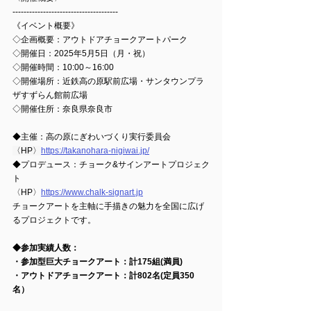
--------------------------------------
《イベント概要》
◇企画概要：アウトドアチョークアートパーク
◇開催日：2025年5月5日（月・祝）
◇開催時間：10:00～16:00
◇開催場所：近鉄高の原駅前広場・サンタウンプラ
ザすずらん館前広場
◇開催住所：奈良県奈良市
◆主催：高の原にぎわいづくり実行委員会
〈HP〉
https://takanohara-nigiwai.jp/
◆プロデュース：チョーク&サインアートプロジェク
ト 
〈HP〉
https://www.chalk-signart.jp
チョークアートを主軸に手描きの魅力を全国に広げ
るプロジェクトです。
◆参加実績人数：
・参加型巨大チョークアート：
計175組(満員)
・アウトドアチョークアート：
計802名
(定員350
名）