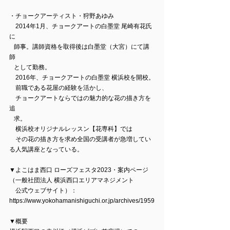
・チョークアーティスト・狩野あゆみ 
　2014年1月、チョークアートの白墨堂 尾崎有花氏
に 
   師事。講師資格を取得後は白墨堂（大宮）にて講
師 
   として勤務。
　2016年、チョークアートの白墨堂 横浜校を開校。
　前職である花屋の経験を活かし、
　チョークアートならではの魅力的な花の描き方を
追 
   求。
　横浜校オリジナルレッスン【花専科】では
　その花の描き方を求め全国の受講者が急増してい
る人気講座となっている。
▼よこはま西口 ローズフェスタ2023・案内ページ
（一般社団法人 横浜西口エリアマネジメント
　公式ウェブサイト）：
https://www.yokohamanishiguchi.or.jp/archives/1959
▼概要