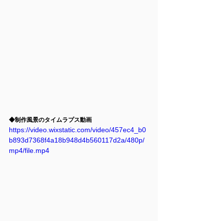
◆制作風景のタイムラプス動画
https://video.wixstatic.com/video/457ec4_b0
b893d7368f4a18b948d4b560117d2a/480p/
mp4/file.mp4