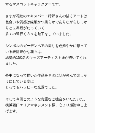
するマスコットキャラクターです。
さすが花絵のエキスパート狩野さんの描くアートは
色合いや質感は繊細かつ柔らかでありながらしっか
りと世界観がたっていて
多くの道行く方々を魅了をしていました。
シンボルのガーデンベアの周りを色鮮やかに彩って
いる表情豊かな花々は、
総勢約150名のキッズアーティスト達が描いてくれ
ました。
夢中になって描いた作品をネタに話が弾んで楽しそ
うにしている姿は
とってもハッピーな光景でした。
そして今回このような貴重なご機会をいただいた、
横浜西口エリアマネジメント様、心より感謝申し上
げます。