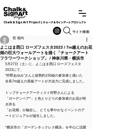
Chalk & Sign Art Project | チョーク＆サインアートプロジェクト
Chalkandsignart
​​​サイト検索
哲 堀内
よこはま西口 ローズフェスタ2023 / 7m越えのお花
畑の巨大ウォールアートを描く「チョークアート
フラワーワークショップ」 / 神奈川県・横浜市
5月27日（土）に、よこはま西口 ローズフェスタ
2023にて、
”狩野あゆみ”さんと総勢約150組の参加者と描いた
全長7m超えの黒板アートが大迫力に完成しました。
トップチョークアーティスト狩野さんによる
「ガーデンベア*」と色とりどりの参加者のお花が咲
き誇る
「お花畑」が融合し、とても華やかなイベントのア
ートビジュアルが誕生しました。
*横浜市の「ガーデンネックレス横浜」を中心に活躍