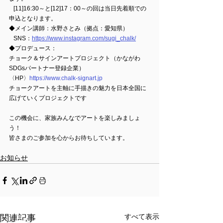
   [11]16:30～と[12]17：00～の回は当日先着順での
申込となります。
◆メイン講師：水野さとみ（拠点：愛知県）
   SNS：
https://www.instagram.com/sugi_chalk/
◆プロデュース：
チョーク＆サインアートプロジェクト（かながわ
SDGsパートナー登録企業）
〈HP〉
https://www.chalk-signart.jp
チョークアートを主軸に手描きの魅力を日本全国に
広げていくプロジェクトです
この機会に、家族みんなでアートを楽しみましょ
う！
皆さまのご参加を心からお待ちしています。
お知らせ
すべて表示
関連記事