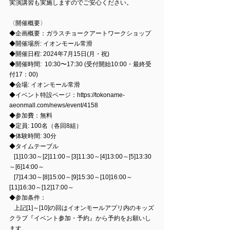
実演講習も実施しますのでご安心ください。
〈開催概要〉
◆企画概要：ガラスチョークアートワークショップ
◆開催場所: イオンモール常滑
◆開催日程: 2024年7月15日(月・祝)
◆開催時間:  10:30〜17:30 (受付開始10:00・最終受
付17：00)
◆会場: イオンモール常滑
◆イベント特設ページ：https://tokoname-
aeonmall.com/news/event/4158
◆参加費：無料
◆定員: 100名（各回8組）
◆体験時間: 30分
◆タイムテーブル
   [1]10:30～[2]11:00～[3]11:30～[4]13:00～[5]13:30
～[6]14:00～
   [7]14:30～[8]15:00～[9]15:30～[10]16:00～
[11]16:30～[12]17:00～
◆参加条件：
   上記[1]～[10]の回はイオンモールアプリ内のキッズ
クラブ『イベント参加・予約』から予約をお願いし
ます。