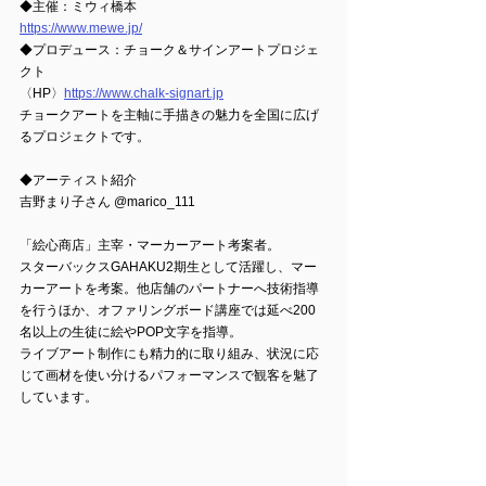
◆主催：ミウィ橋本
https://www.mewe.jp/
◆プロデュース：チョーク＆サインアートプロジェ
クト
〈HP〉
https://www.chalk-signart.jp
チョークアートを主軸に手描きの魅力を全国に広げ
るプロジェクトです。
◆アーティスト紹介
吉野まり子さん @marico_111
「絵心商店」主宰・マーカーアート考案者。
スターバックスGAHAKU2期生として活躍し、マー
カーアートを考案。他店舗のパートナーへ技術指導
を行うほか、オファリングボード講座では延べ200
名以上の生徒に絵やPOP文字を指導。
ライブアート制作にも精力的に取り組み、状況に応
じて画材を使い分けるパフォーマンスで観客を魅了
しています。