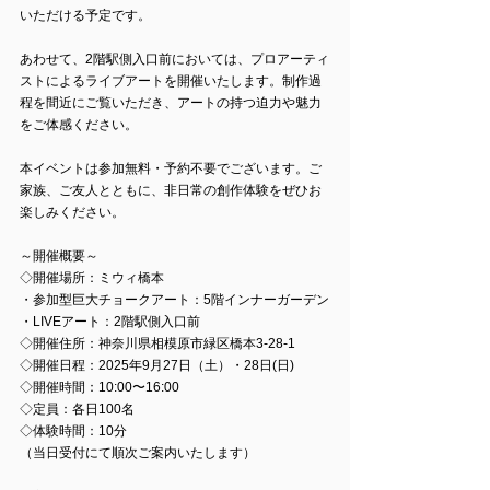
いただける予定です。
あわせて、2階駅側入口前においては、プロアーティ
ストによるライブアートを開催いたします。制作過
程を間近にご覧いただき、アートの持つ迫力や魅力
をご体感ください。
本イベントは参加無料・予約不要でございます。ご
家族、ご友人とともに、非日常の創作体験をぜひお
楽しみください。
～開催概要～
◇開催場所：ミウィ橋本
・参加型巨大チョークアート：5階インナーガーデン
・LIVEアート：2階駅側入口前
◇開催住所：神奈川県相模原市緑区橋本3-28-1
◇開催日程：2025年9月27日（土）・28日(日)
◇開催時間：10:00〜16:00
◇定員：各日100名
◇体験時間：10分
（当日受付にて順次ご案内いたします）