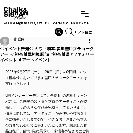
Chalk & Sign Art Project | チョーク＆サインアートプロジェクト
Chalkandsignart
​​​サイト検索
哲 堀内
◇イベント告知◇ ミウィ橋本/参加型巨大チョーク
アート/ 神奈川県相模原市/ #神奈川県 #ファミリー
イベント ＃アートイベント
2025年9月27日（土）・28日（日）の2日間、ミウ
ィ橋本様において『参加型巨大チョークアート』を
実施いたします。
5階インナーガーデンにて、全長4mの黒板をキャン
バスに、ご来場の皆さまとプロのアーティストが協
働し、一つの大きな作品を完成させてまいります。
描画に際しては、アーティストが色使いや技法を丁
寧に指導いたしますので、小さなお子さまから大人
の方まで安心してご参加いただけます。完成した作
品は後日、館内1階に展示し、来場者の皆さまにご覧