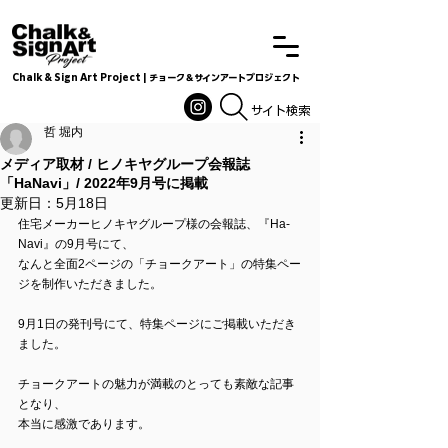
Chalk & Sign Art Project | チョーク＆サインアートプロジェクト
Chalkandsignart
​​​サイト検索
哲 堀内
メディア取材 / ヒノキヤグループ会報誌
「HaNavi」/ 2022年9月号に掲載
更新日：
5月18日
住宅メーカーヒノキヤグループ様の会報誌、『Ha-
Navi』の9月号にて、
なんと全面2ページの「チョークアート」の特集ペー
ジを制作いただきました。
9月1日の発刊号にて、特集ページにご掲載いただき
ました。
チョークアートの魅力が満載のとっても素敵な記事
となり、
本当に感激であります。