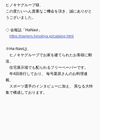
ヒノキヤグループ様、
この度たいへん貴重なご機会を頂き、誠にありがと
うございました。
◇ 会報誌「HaNavi」
https://owners.hinokiya.jp/catalog.html
※Ha-Naviは、
　ヒノキヤグループでお家を建てられたお客様に郵
送、
　住宅展示場でも配られるフリーペーパーです。
　年4回発行しており、 毎号栗原さんのお料理連
載、
　スポーツ選手のインタビューに加え、 異なる大特
集で構成しております。