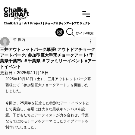
Chalk & Sign Art Project | チョーク＆サインアートプロジェクト
Chalkandsignart
​​​サイト検索
哲 堀内
三井アウトレットパーク幕張/ アウトドアチョーク
アートパーク/ 参加型巨大手形チョークアート/ 千
葉県千葉市/ ＃千葉県 ＃ファミリーイベント #アー
トイベント
更新日：
2025年11月15日
2025年10月18日（土）、三井アウトレットパーク幕
張様にて「参加型巨大チョークアート」を開催いた
しました。
今回は、25周年を記念した特別なアートイベントと
して実施し、会場には大きな黒板キャンバスを設
置。子どもたちとアーティストが力を合わせ、千葉
ならではのモチーフをテーマにしたライブアートを
制作いたしました。