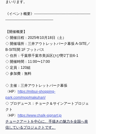
まいります。
《イベント概要》-----------------------------------------------
----------------------------------------
【開催概要】
◇ 
開催日程：2025年10月18日（土）
◇ 
開催場所：三井アウトレットパーク幕張 A-SITE／
B-SITE間 1F フットパス
◇ 
住所：千葉県千葉市美浜区ひび野2丁目6-1
◇ 
開催時間：11:00〜17:00
◇ 
定員：120組
◇ 
参加費：無料
◇ 
主催：三井アウトレットパーク幕張
〈HP〉
https://mitsui-shopping-
park.com/mop/makuhari/
◇ 
プロデュース：チョーク＆サインアートプロジェ
クト
〈HP〉
https://www.chalk-signart.jp
チョークアートを中心に、手描きの魅力を全国へ発
信しているプロジェクトです。