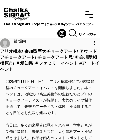
Chalk & Sign Art Project | チョーク＆サインアートプロジェクト
Chalkandsignart
​​​サイト検索
哲 堀内
アリオ橋本/ 参加型巨大チョークアート/ アウトド
アチョークアート/ チョークアート号/ 神奈川県相
模原市/ ＃愛知県 ＃ファミリーイベント #アートイ
ベント
2025年11月16日（日）、アリオ橋本様にて地域参加
型のチョークアートイベントを開催しました。本イ
ベントは、地域の中高生美術部の生徒たちとプロの
チョークアーティストが協働し、実際のライブ制作
を通じて「未来のアーティスト体験」を提供するこ
とを目的とした取り組みです。
当日は、多くの来場者に見守られる中、学生たちが
制作に参加し、来場者と共に巨大な黒板アートを完
成させました。作品は館内のフォトスポットとして