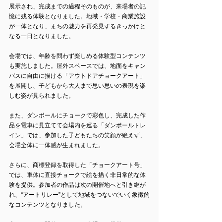
展示され、完成までの過程そのものが、来場者の記
憶に残る体験となりました。地域・学校・商業施設
が一体となり、まちの魅力を再発見するきっかけと
なる一日となりました。
会場では、年齢を問わず楽しめる体験型コンテンツ
も実施しました。屋外スペースでは、地面をキャン
バスに自由に描ける「アウトドアチョークアート」
を展開し、子どもから大人まで思い思いの表現を楽
しむ姿が見られました。
また、ダンボールにチョークで彩色し、完成した作
品を電車に見立てて会場内を巡る「ダンボールトレ
イン」では、参加した子どもたちの笑顔が絶えず、
会場全体に一体感が生まれました。
さらに、商標登録を取得した「チョークアート号」
では、車体に直接チョークで絵を描く非日常的な体
験を提供。参加者の作品は次の開催地へと引き継が
れ、“アートリレー”として地域をつないでいく象徴的
なコンテンツとなりました。