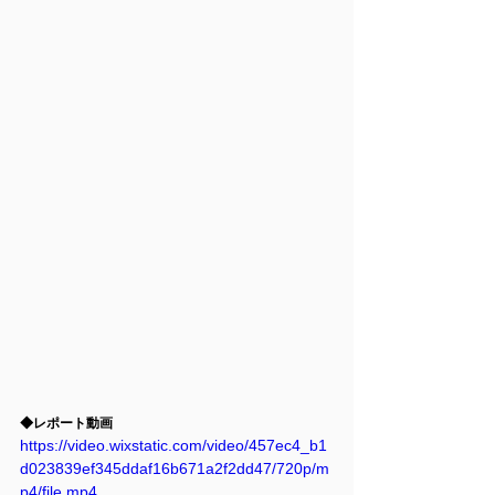
◆レポート動画
https://video.wixstatic.com/video/457ec4_b1
d023839ef345ddaf16b671a2f2dd47/720p/m
p4/file.mp4