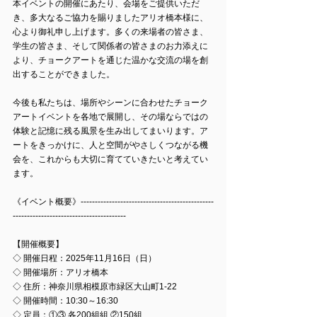
本イベントの開催にあたり、会場をご提供いただ
き、多大なるご協力を賜りましたアリオ橋本様に、
心より御礼申し上げます。多くの来場者の皆さま、
学生の皆さま、そして関係者の皆さまのお力添えに
より、チョークアートを通じた温かな交流の場を創
出することができました。
今後も私たちは、場所やシーンに合わせたチョーク
アートイベントを各地で展開し、その場ならではの
体験と記憶に残る風景を生み出してまいります。ア
ートをきっかけに、人と空間がやさしくつながる機
会を、これからも大切に育てていきたいと考えてい
ます。
《イベント概要》-----------------------------------------------
----------------------------------------
【開催概要】
◇ 開催日程：
2025年11月16日（日）
◇ 開催場所：
アリオ橋本
◇ 住所：
神奈川県相模原市緑区大山町1-22
◇ 開催時間：
10:30～16:30
◇ 定員：①③ 各
200組
組 ②
150組