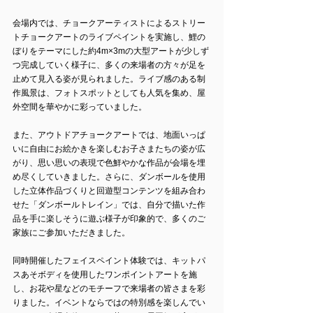
会場内では、チョークアーティストによるストリー
トチョークアートのライブペイントを実施し、鯉の
ぼりをテーマにした約4m×3mの大型アートが少しず
つ完成していく様子に、多くの来場者の方々が足を
止めて見入る姿が見られました。ライブ感のある制
作風景は、フォトスポットとしても人気を集め、屋
外空間を華やかに彩っていました。
また、アウトドアチョークアートでは、地面いっぱ
いに自由にお絵かきを楽しむお子さまたちの姿が広
がり、思い思いの表現で色鮮やかな作品が会場を埋
め尽くしていきました。さらに、ダンボールを使用
した立体作品づくりと回遊型コンテンツを組み合わ
せた「ダンボールトレイン」では、自分で描いた作
品を手に楽しそうに遊ぶ様子が印象的で、多くのご
家族にご参加いただきました。
同時開催したフェイスペイント体験では、キットパ
スあそボディを使用したワンポイントアートを施
し、お花や星などのモチーフで来場者の皆さまを彩
りました。イベントならではの特別感を楽しんでい