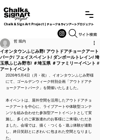
Chalk & Sign Art Project | チョーク＆サインアートプロジェクト
Chalkandsignart
​​​サイト検索
哲 堀内
イオンタウンふじみ野/ アウトドアチョークアート
パーク/ フェイスペイント/ ダンボールトレイン/ 埼
玉県ふじみ野市/ ＃埼玉県 ＃ファミリーイベント #
アートイベント
2026年5月4日（月・祝）、イオンタウンふじみ野様
にて、ゴールデンウィーク特別企画「アウトドアチ
ョークアートパーク」を開催いたしました。
本イベントは、屋外空間を活用したアウトドアチョ
ークアートを中心に、ライブアートや体験型コンテ
ンツを組み合わせた参加型アートイベントとして実
施し、多くのご家族連れのお客様にご来場いただき
ました。会場では、描く・つくる・遊ぶ体験が連動
し、終日笑顔とにぎわいに包まれた空間となりまし
た。