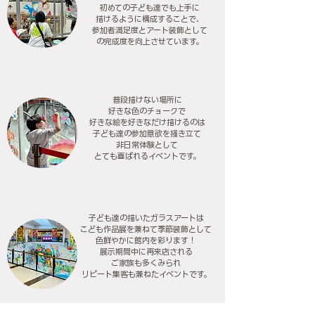
初めての子ども達でも上手に
描けるように構成することで、
参加者満足度とアート装飾として
の完成度を向上させています。
普段描けない場所に
好きな色のチョークで
好きな絵を好きなだけ描けるのは
子ども達の参加意欲を掻き立て
非日常体験として
とても喜ばれるイベントです。
子ども達の描いたガラスアートは
こども作品展を兼ねて季節装飾として
色鮮やかに館内を彩ります！
展示期間中に再来店される
ご家族も多くみられ
リピート集客も兼ねたイベントです。