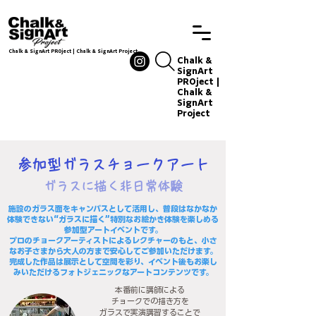
Chalk & SignArt PROject | Chalk & SignArt Project
Chalkandsignart
Chalk &
SignArt
PROject |
Chalk &
SignArt
Project
Chalkand
signart
参加型ガラスチョークア
ー
ト
ガラスに描く非日常体験
施設のガラス面をキャンバスとして活用し、普段はなかなか
体験できない“ガラスに描く”特別なお絵かき体験を楽しめる
参加型アートイベントです。
プロのチョークアーティストによるレクチャーのもと、小さ
なお子さまから大人の方まで安心してご参加いただけます。
完成した作品は展示として空間を彩り、イベント後もお楽し
みいただけるフォトジェニックなアートコンテンツです。
本番前に講師による
チョークでの描き方を
ガラスで実演講習することで