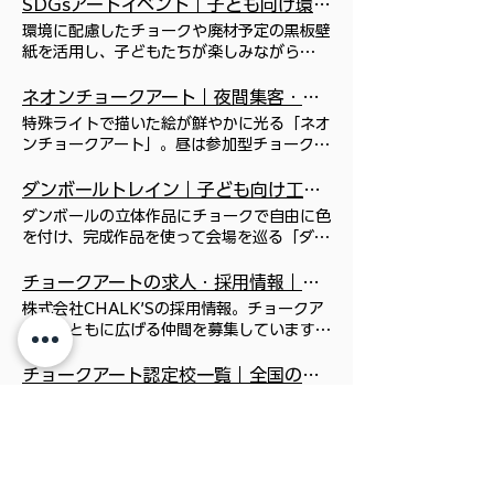
流を通じて、学生の社会体験・キャリア教育
SDGsアートイベント｜子ども向け環境学習・商業施設企画｜CHALK’S
と、小さなお子さまから大人の方まで安心し
リー向けの屋外集客に最適です。 子どもは
創造の場を社会に広げます。 Information
思い出として残る体験型コンテンツとして人
屋内での巨大アート制作は 雨天でも安心し
と、地域交流・施設のにぎわい創出を実現し
てご参加いただけます。完成した作品は展示
もちろん 大人や高齢者も童心に帰って 懐か
環境に配慮したチョークや廃材予定の黒板壁
Information 一覧ページ No posts
気を集めています。 “チョークアート看板ア
て開催でき 参加者が施設内を回遊した後に
ます。企画から当日運営まで全国対応しま
として空間を彩り、イベント後もお楽しみい
しのお絵描きを楽しめるのが アウトドアチ
紙を活用し、子どもたちが楽しみながら
published in this language yet Once
ーティスト”になりきり、カフェやショップ
アートの完成した姿を見に戻る ご家族も多
す。 産学連携イベント Industry-
ただけるフォトジェニックなアートコンテン
ョークアート の魅力です！ 普段描けない場
SDGsを学べる参加型アートイベント。商業
posts are published, you’ll see them
をテーマにした看板制作を体験できるワーク
いため 回遊率や滞在時間を伸ばす効果も！
Academia CollaborationEvents 地域の学
ツです。 本番前に講師による チョークでの
所に 好きな色のチョークで 好きな絵を好き
施設・自治体向けに、巨大アートやワークシ
ネオンチョークアート｜夜間集客・ライトアップイベント｜CHALK’S
here. アンカー 1 What's NEW! Topics,
ショップです。 プロアーティストのレクチ
屋外での巨大アート制作は 開放的な場所で
校と連携し、学生たちがプロアーティストと
描き方を ガラスで実演講習することで 初め
なだけ描けるのは 子ども達の参加意欲を掻
ョップを企画・運営し、開催後の作品展示に
Chalk Art Events & Latest Case
ャーを受けながら、本格的なチョークアート
特殊ライトで描いた絵が鮮やかに光る「ネオ
アートづくりに 没頭でき参加満足度も高く
ともに実際のイベント制作へ参加する産学連
ての子ども達でも上手に 描けるように構成
き立て 非日常体験として とても喜ばれるイ
よる取り組み発信にもつなげます。 S D G s
Studies Chalkandsignart \ アートイベン
制作に挑戦できます。 描く・つくる体験を
ンチョークアート」。昼は参加型チョークア
視覚認知も抜群のため より多くの方へ認知
携型アートイベントです。 商業施設という
することで、 参加者満足度とアート装飾と
ベントです。 参加者の“作品”は、雨などで
キッズイベ ント チョークアートイベントを
ト最新事例 / \ トピックス / \ 看板・壁画ア
通じて、子どもたちの創造力や表現力を育む
ート、夜は幻想的なライトアップとフォトス
されて 当日参加者数と情報拡散度合が グン
リアルな空間の中で、来場者と関わりながら
して の完成度を向上させています。 普段描
流れて自然に消えるまで残すことで 子供達
通じてSDGsの理解を深めるアートイベント
ート最新事例 / No posts published in
体験型イベントです。 アートやものづくり
ポットへ変化します。商業施設・自治体の夜
とあがります！ No posts published in
ダンボールトレイン｜子ども向け工作・回遊型イベント｜CHALK’S
作品を制作する経験は、学生たちにとって貴
けない場所に 好きな色のチョークで 好きな
のアートが残った道には 自然と人通りが生
も、 昨今では人気を集めているアートコン
this language yet Once posts are
をきっかけに、新しい興味や将来の職業選択
間集客、季節催事、ナイトイベントを全国で
this language yet Once posts are
重な社会体験となります。 また、学校・地
絵を好きなだけ描けるのは 子ども達の参加
ダンボールの立体作品にチョークで自由に色
まれます。 No posts published in this
テンツです。 環境をテーマにした作品モチ
published, you’ll see them here. No
肢へつながる機会を提供しています。 No
企画・運営します。 ネオンチョークアート
published, you’ll see them here. イベン
域・商業施設が連携することで、“地域全体
意欲を掻き立て 非日常体験として とても喜
を付け、完成作品を使って会場を巡る「ダン
language yet Once posts are
ーフを設定し、 画材に環境に優しいチョー
posts published in this language yet
posts published in this language yet
(商標登録出願中) Neon Chalk Art No
ト開催の全事例はこちら
でつくるイベント”としてのにぎわいや交流
ばれるイベントです。 子ども達の描いたガ
ボールトレイン」。つくる楽しさと遊ぶ楽し
published, you’ll see them here. イベン
ク、キャンバスには廃材予定の黒板壁紙を採
Once posts are published, you’ll see
Once posts are published, you’ll see
posts published in this language yet
を生み出しています。 学校単独企画では難
ラスアートは こども作品展を兼ねて季節装
さを組み合わせた、商業施設・自治体向けの
ト開催の全事例はこちら
チョークアートの求人・採用情報｜株式会社CHALK’S
用し、 モチーフや画材等を通して、環境に
them here. No posts published in this
them here. イベント開催の全事例はこちら
Once posts are published, you’ll see
しい“実際のお客様と接する場”を、商業施設
飾として 色鮮やかに館内を彩ります！ 展示
親子参加型イベントを全国で企画・運営しま
関連したSDGs目標を中心に、 SDGsの目的
language yet Once posts are
株式会社CHALK’Sの採用情報。チョークア
them here. イベント開催の全事例はこちら
というリアルな空間で体験できます。プロア
期間中に再来店される ご家族も多くみられ
す。 ダンボールトレイン (商標登録出願中)
や意義を楽しみながら知る参加型巨大アート
published, you’ll see them here. 一覧ペ
ートをともに広げる仲間を募集しています。
ーティストとの共同制作を通じて、実践的な
リピート集客も兼ねたイベントです。 No
Cardboard Train No posts published in
のイベントが人気です。 参加者には、SDGs
ージ 一覧ページ 一覧ページ What's NEW!
現在募集中の仕事内容や応募方法をご案内。
学びを提供。社会とつながる経験が、生徒た
posts published in this language yet
this language yet Once posts are
デザインのオリジナルチョークアート缶バッ
Topics, Chalk Art Events & Latest Case
求人サイトまたは応募フォームからご応募い
チョークアート認定校一覧｜全国の認定教室｜CHALK’S
ちの成長や視野の広がりにつながります。
Once posts are published, you’ll see
published, you’ll see them here. イベン
ジを 参加賞として配る特典はどの会場でも
Studies Chalkandsignart 飲食事業
ただけます。 チョークアートを ともに広げ
来場者に見られながら描く経験や、コミュニ
全国のチョークアート認定校をご紹介。ホビ
them here. イベント開催の全事例はこちら
ト開催の全事例はこちら
子ども達に喜ばれます。 巨大アートは翌日
（CHALKART CONSEPT CAFE) 教育コ
る 仲間を探しています 下記のバナーに一緒
ケーションを取りながら制作を進める体験
ーティーチャー育成認定教室の教室名、所在
以降より会場にて展示し、参加者の親子はも
ンテンツ配信事業（チョークアートTV) 公
に取り組んでいただく お仕事を掲載してい
は、学生にとって貴重な社会経験となりま
地、代表者、連絡先、公式サイトを掲載して
ちろん、 一般来場者も楽しめるため、開催
園プロデュース事業（CHALK PARK) CSR
ます！ 下記の求人サイト、または 右記のフ
す。作品を完成させる達成感を味わいなが
います。資格取得やチョークアートを学べる
認定インストラクターを目指すなら！チョークアートの普及と職業化を推進する専用サイト
後の再来促進や取組みの発信も兼ね備えたイ
型スポンサー広告事業（チョークアート号
ォームから ご応募ください。 求人の詳細は
ら、表現する楽しさや自信を育み、新たな職
認定教室をお探しの方はこちら。 School
ベントです。 屋外での巨大アート制作は 開