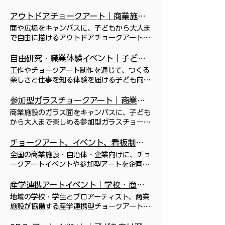
成させる「CHALK JAM」。商業施設・自
治体の集客や周年企画に適した参加型巨大チ
アウトドアチョークアート｜商業施設の親子向け屋外イベント
ョークアートイベントを、企画・デザイン・
面や広場をキャンバスに、子どもから大人ま
制作・当日運営まで全国対応します。
で自由に描けるアウトドアチョークアート。
CHALK JAM (商標登録出願中) 参加型巨大
商業施設のファミリー向け屋外集客や自治体
チョークアート 巨大な黒板をキャンバスに
の地域イベントに最適な、親子参加型の非日
自由研究・職業体験イベント｜子ども向けチョークアート企画
して アーティストによりデザイン監修され
常アート体験を企画・運営します。環境・人
工作やチョークアート制作を通じて、つくる
たレイアウトに子ども達が絵を描き チョー
体に配慮したチョークを使用しています。
楽しさと仕事を知る体験を届ける子ども向け
クアーテイストのライブアートも同じキャン
アウトドア チ ョ ー ク ア ー ト （商標登録
イベント。カレンダー・時計・メッセージボ
バス上で並行して行い アーティストと子ど
出願中） 地面 に描く非日常体験 開催実績
ードづくりや、チョークアート看板アーティ
参加型ガラスチョークアート｜商業施設の親子・ファミリーイベント
も達の絵を融合させて一つのアートが描き上
№1で各地で好評を博している 路上や広場を
スト体験を、商業施設の夏休み・自由研究企
げる 参加型の巨大チョークアートイベント
商業施設のガラス面をキャンバスに、子ども
キャンバスに屋外で開かれる アウトドアチ
画としてご提案します。 自由課題・職業体
です。 完成作品はこども作品展を兼ねたア
から大人まで楽しめる参加型ガラスチョーク
ョークアートは、 青空の下、好きな場所に
験 キッズイベント 工作やアート制作を通じ
ート作品として ご希望の場所に展示する企
アート。プロの講師による事前レクチャーで
好きなだけ絵を描ける 非日常的な体験を楽
て、“つくる楽しさ”と“仕事を知る体験”を同
画です。 お絵描き＋アーティスト仕事体験
初めてでも安心。完成作品は季節装飾や子ど
チョークアート、イベント、看板制作 | Chalkandsignart
しめる親子参加型アートイベントです。 参
時に楽しめる体験型イベントです。 カレン
＋作品展示と付加価値が重なり 素敵な思い
も作品展、フォトスポットとして展示でき、
加者の作品を雨などで流れて自然に消えるま
全国の商業施設・自治体・企業向けに、チョ
ダーや時計、メッセージボードなどのオリジ
出として残る複合型アートイベントで 参加
ファミリー集客や再来店につながります。
で残すことで 子供達のアートが残った道に
ークアートイベントや参加型アートを企画・
ナル作品づくりをはじめ、チョークアート看
する方達のみでなく、一般来場者も観賞を楽
参加型ガラスチョークア ー ト ガラスに描く
は自然と人通りが生まれます。 チョーク
制作するチョーク＆サインアートプロジェク
板アーティストになりきってカフェ看板を制
しめるため 開催後の再来促進や取組みの発
非日常体験 施設のガラス面をキャンバスと
は、環境・人体にも無害のダストレスチョー
ト（株式会社CHALK’S）。商業施設イベン
産学連携アートイベント｜学校・商業施設・地域連携｜CHALK’S
作する職業体験型ワークショップなど、多彩
信も兼ね備えたイベントです。 お絵かきを
して活用し、普段はなかなか体験できな
クで排水溝にも流せる安心素材です。 子ど
ト、ファミリーイベント、産学連携企画を、
なコンテンツを展開。 季節のカレンダーや
楽しみながら アーティストと一緒にアート
地域の学校・学生とプロアーティスト、商業
い“ガラスに描く”特別なお絵かき体験を楽し
もはもちろん、大人や高齢者も 童心に帰っ
デザインから当日運営まで一貫対応します。
時計、メッセージボードなど、オリジナル作
描く アーティスト体験は希少価値が高く 満
施設が協働する産学連携型チョークアートイ
める参加型アートイベントです。 プロのチ
て懐かしのお絵描きを楽しむ本イベントは
手描きの力を、 学びに。仕事に。文化に。
品づくりを楽しめる工作系ワークショップで
足度も抜群です！ 完成アートを誇らげに撮
ベント。実際のイベント制作や来場者との交
ョークアーティストによるレクチャーのも
地方自治体の町おこしや、商業施設のファミ
チョークアートを通じて、誰もが参加できる
す。 完成した作品は持ち帰ることができ、
影する 姿はどの会場でも多く見られます。