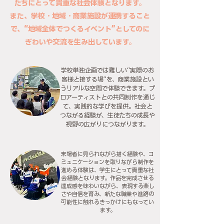
たちにとって貴重な社会体験となります。
また、学校・地域・商業施設が連携すること
で、“地域全体でつくるイベント”としてのに
ぎわいや交流を生み出しています。
学校単独企画では難しい“実際のお
客様と接する場”を、商業施設とい
うリアルな空間で体験できます。プ
ロアーティストとの共同制作を通じ
て、実践的な学びを提供。社会と
つながる経験が、生徒たちの成長や
視野の広がりにつながります。
来場者に見られながら描く経験や、コ
ミュニケーションを取りながら制作を
進める体験は、学生にとって貴重な社
会経験となります。作品を完成させる
達成感を味わいながら、表現する楽し
さや自信を育み、新たな職業や進路の
可能性に触れるきっかけにもなってい
ます。