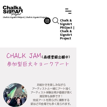
Chalk & SignArt PROject | Chalk & SignArt Project
Chalkandsignart
Chalk &
SignArt
PROject |
Chalk &
SignArt
Project
Chalkand
signart
CHALK JAM
(商標登録出願中)
参加型巨大チョークアート
お絵かきを楽しみながら
アーティストと一緒にアート描く
アーティスト体験は希少価値が高く
満足度も抜群です！
完成アートを誇らげに撮影する
姿はどの会場でも多く見られます。