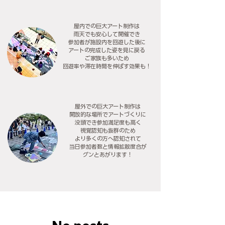
屋内での巨大アート制作は
雨天でも安心して開催でき
参加者が施設内を回遊した後に
アートの完成した姿を見に戻る
ご家族も多いため
​回遊率や滞在時間を伸ばす効果も！
​屋外での巨大アート制作は
開放的な場所でアートづくりに
没頭でき参加満足度も高く
視覚認知も抜群のため
より多くの方へ認知されて
当日参加者数と情報拡散度合が
グンとあがります！